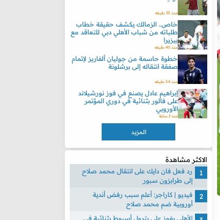
منذ 35 دقيقه
خاص.. الزمالك يكشف حقيقة خطاب
طلباته من شباب الأهلي دبي للتعاقد مع
بيزيرا
منذ 40 دقيقه
خطوة حاسمة من جوليان ألفاريز لإتمام
صفقة انتقاله إلى برشلونة
منذ 54 دقيقه
إبراهيم عادل يصنع في فوز نورشيلاند
على فالور بثنائية في دوري المؤتمر
الأوروبي
منذ 2 ساعة
المزيد
الاكثر مشاهدة
رد فعل فان دايك على انتقال محمد صلاح
إلى طرابزون سبور
فيديو | كاراجر: أعلم سبب رفض أندية
أوروبية ضم محمد صلاح
الأهلي يفوز على بترول أسيوط بثنائية في