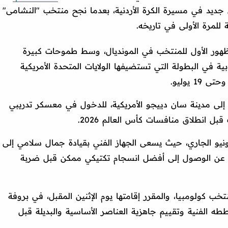
ل جديد في مسيرة الكرة الأردنية، بعدما نجح منتخب "النشامى"
للمرة الأولى في تاريخه.
لظهور الأول للمنتخب في المونديال، وسط طموحات كبيرة
 في البطولة التي تستضيفها الولايات المتحدة الأمريكية
اء، إلى مدينة سان دييجو الأمريكية، للدخول في معسكر تدريبي
ل انطلاق منافسات كأس العالم 2026.
المقرر أن يستمر المعسكر حتى 10 يونيو الجاري، حيث يسعى الجهاز الفني بقيادة جمال سلامي إلى
ضلًا عن الوصول إلى أفضل انسجام تكتيكي ممكن قبل ضربة
خب كولومبيا، والمقرر إقامتها يوم الإثنين المقبل، في بروفة
ططه الفنية وتقييم جاهزية العناصر الأساسية والبديلة قبل