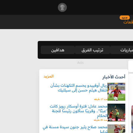
جديد
قعات
باريات
ترتيب الفرق
هدافين
المزيد
أحدث الأخبار
ريال أوفييدو يحسم التكهنات بشأن
انتقال هيثم حسن إلى سيلتيك
منذ 17 دقيقه
محمد عادل: فترة أوسكار رويز كانت
"عبثًا".. وقريبًا سأكون رئيسًا للجنة
الحكام
منذ 25 دقيقه
محمد صلاح يثير جنون سيدة مسنة في
تركيا