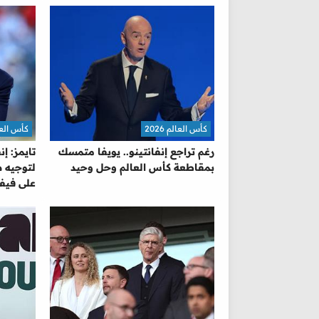
كأس العالم 2026
كأس العالم 
رغم تراجع إنفانتينو.. يويفا متمسك
تايمز: إ
بمقاطعة كأس العالم وحل وحيد
لتوجيه ض
على فيفا