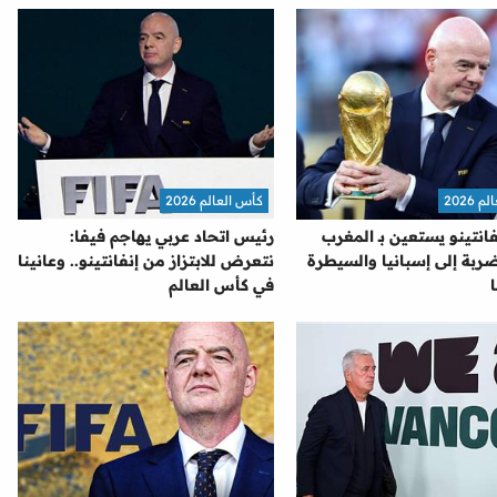
2026
كأس العالم 2026
نفانتينو يستعين بـ المغرب
رئيس اتحاد عربي يهاجم فيفا:
ربة إلى إسبانيا والسيطرة
نتعرض للابتزاز من إنفانتينو.. وعانينا
في كأس العالم