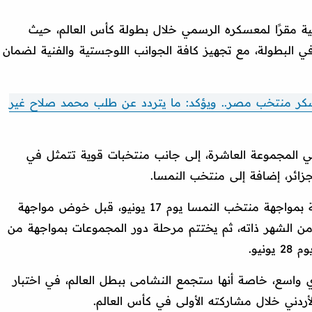
يكية مقرًا لمعسكره الرسمي خلال بطولة كأس العالم، حيث
 البطولة، مع تجهيز كافة الجوانب اللوجستية والفنية لضمان
ر منتخب مصر.. ويؤكد: ما يتردد عن طلب محمد صلاح غير
ي المجموعة العاشرة، إلى جانب منتخبات قوية تتمثل في
جزائر، إضافة إلى منتخب النمسا.
ويبدأ منتخب النشامى مشواره في البطولة بمواجهة منتخب النمسا يوم 17 يونيو، قبل خوض مواجهة
بية مرتقبة أمام منتخب الجزائر يوم 23 من الشهر ذاته، ثم يختتم مرحلة دور المجموعات بمواجهة من
نيو.
 واسع، خاصة أنها ستجمع النشامى ببطل العالم، في اختبار
أردني خلال مشاركته الأولى في كأس العالم.