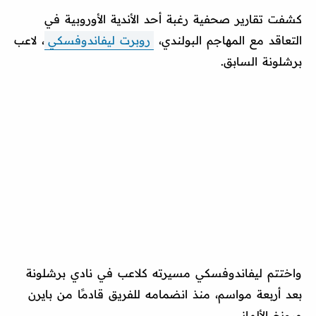
كشفت تقارير صحفية رغبة أحد الأندية الأوروبية في
التعاقد مع المهاجم البولندي،
روبرت ليفاندوفسكي
، لاعب
برشلونة السابق.
واختتم ليفاندوفسكي مسيرته كلاعب في نادي برشلونة
بعد أربعة مواسم، منذ انضمامه للفريق قادمًا من بايرن
ميونخ الألماني.