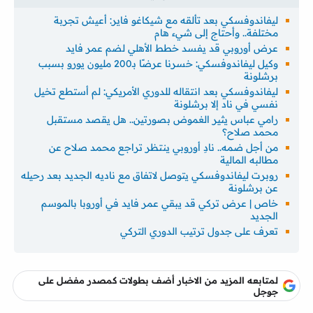
ليفاندوفسكي بعد تألقه مع شيكاغو فاير: أعيش تجربة
مختلفة.. وأحتاج إلى شيء هام
عرض أوروبي قد يفسد خطط الأهلي لضم عمر فايد
وكيل ليفاندوفسكي: خسرنا عرضًا بـ200 مليون يورو بسبب
برشلونة
ليفاندوفسكي بعد انتقاله للدوري الأمريكي: لم أستطع تخيل
نفسي في ناد إلا برشلونة
رامي عباس يثير الغموض بصورتين.. هل يقصد مستقبل
محمد صلاح؟
من أجل ضمه.. نادِ أوروبي ينتظر تراجع محمد صلاح عن
مطالبه المالية
روبرت ليفاندوفسكي يتوصل لاتفاق مع ناديه الجديد بعد رحيله
عن برشلونة
خاص | عرض تركي قد يبقي عمر فايد في أوروبا بالموسم
الجديد
تعرف على جدول ترتيب الدوري التركي
لمتابعه المزيد من الاخبار أضف بطولات كمصدر مفضل على
جوجل