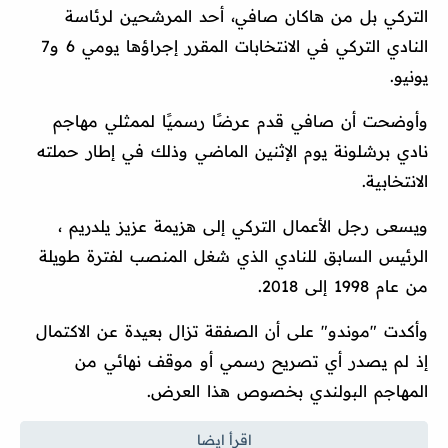
التركي بل من هاكان صافي، أحد المرشحين لرئاسة
النادي التركي في الانتخابات المقرر إجراؤها يومي 6 و7
يونيو.
وأوضحت أن صافي قدم عرضًا رسميًا لممثلي مهاجم
نادي برشلونة يوم الإثنين الماضي وذلك في إطار حملته
الانتخابية.
ويسعى رجل الأعمال التركي إلى هزيمة عزيز يلدريم ،
الرئيس السابق للنادي الذي شغل المنصب لفترة طويلة
من عام 1998 إلى 2018.
وأكدت "موندو" على أن الصفقة تزال بعيدة عن الاكتمال
إذ لم يصدر أي تصريح رسمي أو موقف نهائي من
المهاجم البولندي بخصوص هذا العرض.