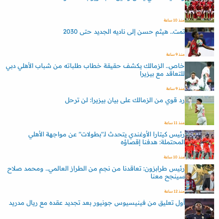
منذ 10 ساعة
تمت.. هيثم حسن إلى ناديه الجديد حتى 2030
منذ 9 ساعة
خاص.. الزمالك يكشف حقيقة خطاب طلباته من شباب الأهلي دبي
للتعاقد مع بيزيرا
منذ 9 ساعة
رد قوي من الزمالك على بيان بيزيرا: لن ترحل
منذ 11 ساعة
رئيس كيتارا الأوغندي يتحدث لـ"بطولات" عن مواجهة الأهلي
المحتملة: هدفنا إقصاؤه
منذ 10 ساعة
رئيس طرابزون: تعاقدنا من نجم من الطراز العالمي.. ومحمد صلاح
سينجح معنا
منذ 12 ساعة
أول تعليق من فينيسيوس جونيور بعد تجديد عقده مع ريال مدريد