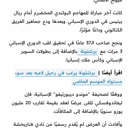
كانت آخر مباراة للمهاجم البولندي المخضرم أمام ريال
بيتيس في الدوري الإسباني وبعدها ودع جماهير الفريق
الكتالوني وداعًا مؤثرًا.
ونجح صاحب الـ37 عامًا في تحقيق لقب الدوري الإسباني
3 مرات مع
برشلونة
بالإضافة إلى بطولات السوبر
الإسباني وكأس ملك إسبانيا.
اقرأ أيضًا |
برشلونة يرغب في رحيل لاعبه بعد سوء
مستواه الموسم الماضي
ووفقًا لصحيفة "موندو ديبورتيفو" الإسبانية، فإن
ليفاندوفسكي تلقى عرضًا لعقد بقيمة تقارب 20 مليون
يورو سنويًا بالإضافة إلى المكافآت.
وأفادت أن العرض لم يُقدم رسميًا من نادي فناربخشة