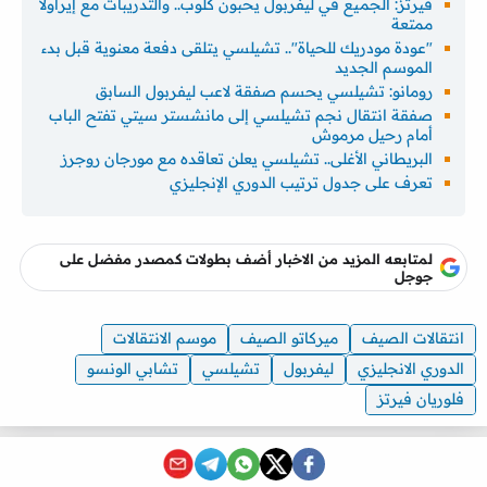
فيرتز: الجميع في ليفربول يحبون كلوب.. والتدريبات مع إيراولا
ممتعة
"عودة مودريك للحياة".. تشيلسي يتلقى دفعة معنوية قبل بدء
الموسم الجديد
رومانو: تشيلسي يحسم صفقة لاعب ليفربول السابق
صفقة انتقال نجم تشيلسي إلى مانشستر سيتي تفتح الباب
أمام رحيل مرموش
البريطاني الأغلى.. تشيلسي يعلن تعاقده مع مورجان روجرز
تعرف على جدول ترتيب الدوري الإنجليزي
لمتابعه المزيد من الاخبار أضف بطولات كمصدر مفضل على
جوجل
انتقالات الصيف
ميركاتو الصيف
موسم الانتقالات
الدوري الانجليزي
ليفربول
تشيلسي
تشابي الونسو
فلوريان فيرتز