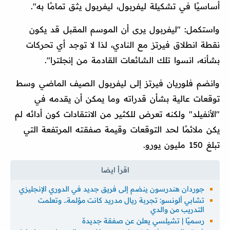
أساسيًا في تشكيلة ليفربول، ليفربول يثق تمامًا به".
واستكمل: "ليفربول يرى أن الموسم المقبل قد يكون
نقطة انطلاق فيرتز مع النادي، لذا لا توجد أي تحركات
بشأنه، انسوا تلك الشائعات القادمة من إنجلترا".
وانضم فلوريان فيرتز إلى ليفربول الصيف الماضي وسط
توقعات عالية بشأن قدراته وما يمكن أن يقدمه في
"الأنفيلد" ولكنه تعرض للكثير من الانتقادات كون أدائه لم
يكن ملائمًا لحد التوقعات وقيمة صفقته المرتفعة التي
تبلغ 150 مليون يورو.
جوردان هندرسون ينضم إلى فريق جديد في الدوري الإنجليزي
تشابي ألونسو: تجربة ريال مدريد كانت مؤلمة.. وتعلمت
التدريب من والدي
رسميًا | تشيلسي يعلن عن صفقة جديدة