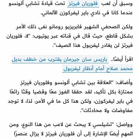
وسبق أن لعب
فلوريان فيرتز
تحت قيادة تشابي ألونسو
عندما كانا في نادي باير ليفركوزن الألماني.
ولكن الصحفي الشهير فابريزيو رومانو نفى ذلك الأمر
بشكل قاطع، حيث قال في قناته عبر يوتيوب: "لا، فلوريان
فيرتز لن يغادر ليفربول هذا الصيف".
اقرأ أيضًا..
باريس سان جيرمان يقترب من خطف بديل
محمد صلاح أمام أنظار ليفربول
وأضاف: "العلاقة بين تشابي ألونسو وفلوريان فيرتز
ممتازة بكل تأكيد، لقد حققا الفوز معًا وقضيا وقتًا رائعًا
في باير ليفركوزن، ولكن هذا كل ما في الأمر، لذا، لا توجد
مفاوضات ولا محادثات".
وواصل: "تشيلسي لا يبحث عن لاعب من هذا النوع، ومن
المهم أيضًا الإشارة إلى أن فلوريان فيرتز لا يزال عنصرًا