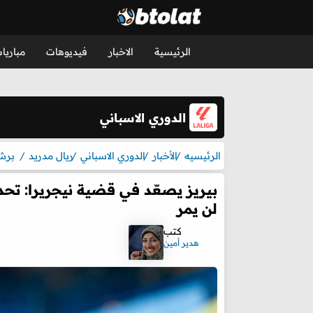
الرئيسية
الاخبار
فيديوهات
مباريا
الدوري الاسباني
الرئيسيه
الأخبار
الدوري الاسباني
ريال مدريد
برش
بيريز يصعّد في قضية نيجريرا: تحدث
لن يمر
كتب
هدير أمين