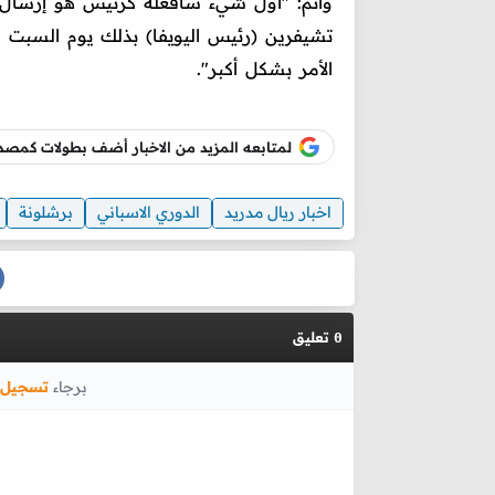
وأتم: "أول شيء سأفعله كرئيس هو إرسال ال
تشيفرين (رئيس اليويفا) بذلك يوم السبت في
الأمر بشكل أكبر".
لمتابعه المزيد من الاخبار أضف بطولات كم
اخبار ريال مدريد
الدوري الاسباني
برشلونة
تعليق
0
برجاء
تسجيل 