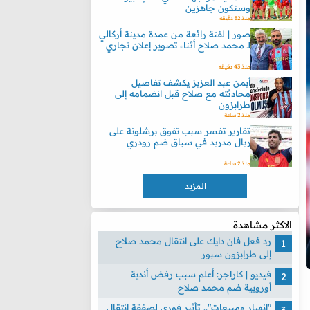
وسنكون جاهزين
منذ 32 دقيقه
صور | لفتة رائعة من عمدة مدينة أركالي
لـ محمد صلاح أثناء تصوير إعلان تجاري
منذ 43 دقيقه
أيمن عبد العزيز يكشف تفاصيل
محادثته مع صلاح قبل انضمامه إلى
طرابزون
منذ 2 ساعة
تقارير تفسر سبب تفوق برشلونة على
ريال مدريد في سباق ضم رودري
منذ 2 ساعة
المزيد
الاكثر مشاهدة
رد فعل فان دايك على انتقال محمد صلاح
إلى طرابزون سبور
فيديو | كاراجر: أعلم سبب رفض أندية
أوروبية ضم محمد صلاح
"انهيار ومبيعات".. تأثير فوري لصفقة انتقال