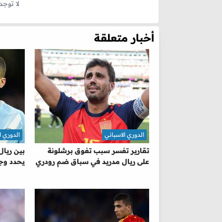
لا توجد
أخبار متعلقة
الدوري الاسباني
الدوري ا
تقارير تفسر سبب تفوق برشلونة
بين ريال
على ريال مدريد في سباق ضم رودري
يحدد وجه