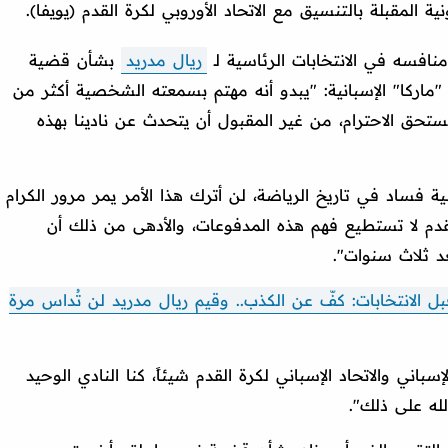
 المقبلة بالتنسيق مع الاتحاد الأوروبي لكرة القدم (يويفا).
منافسه في الانتخابات الرئاسية لـ
ريال مدريد
بشأن قضية
"ماركا" الإسبانية: "يبدو أنه مهتم بسمعته الشخصية أكثر من
ستحق الاحترام، من غير المقبول أن يتحدث عن نادينا بهذه
ة فساد في تاريخ الرياضة، لن أترك هذا الأمر يمر مرور الكرام
قدم لا تستطيع فهم هذه المدفوعات، والأدهى من ذلك أن
عد ثلاث سنوات".
قبل الانتخابات: كفّ عن الكذب.. وقيم ريال مدريد لن تُداس مرة
سباني والاتحاد الإسباني لكرة القدم شيئاً، كنا النادي الوحيد
لله على ذلك".