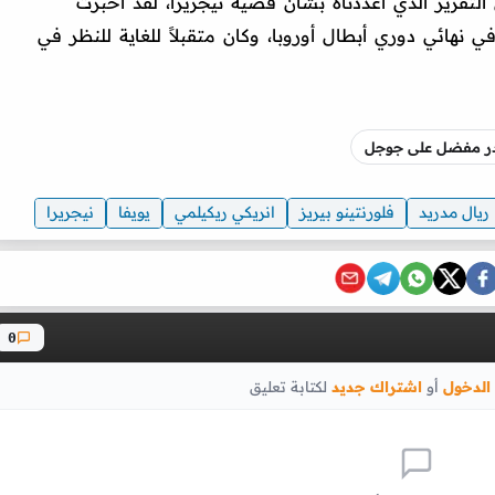
تقرير الذي أعددناه بشأن قضية نيجريرا، لقد أخبرت
 نهائي دوري أبطال أوروبا، وكان متقبلاً للغاية للنظر في
صدر مفضل على جوجل
ريال مدريد
فلورنتينو بيريز
انريكي ريكيلمي
يويفا
نيجريرا
0
الدخول
أو
اشتراك جديد
لكتابة تعليق