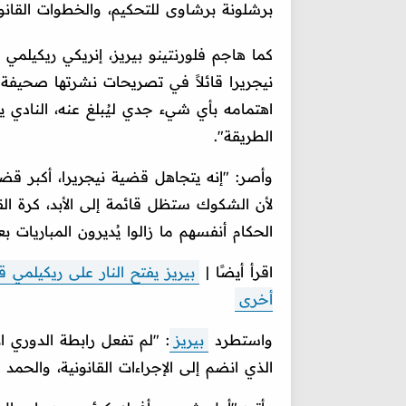
برشلونة برشاوى للتحكيم، والخطوات القانونية
كما هاجم فلورنتينو بيريز، إنريكي ريكيلمي 
نيجريرا قائلاً في تصريحات نشرتها صحيفة 
اهتمامه بأي شيء جدي ليُبلغ عنه، النادي ي
الطريقة".
وأصر: "إنه يتجاهل قضية نيجريرا، أكبر قضي
لأن الشكوك ستظل قائمة إلى الأبد، كرة ال
الحكام أنفسهم ما زالوا يُديرون المباريات ب
اقرأ أيضًا |
بيريز يفتح النار على ريكيلمي 
أخرى
واستطرد
بيريز
: "لم تفعل رابطة الدوري الإ
الذي انضم إلى الإجراءات القانونية، والحمد 