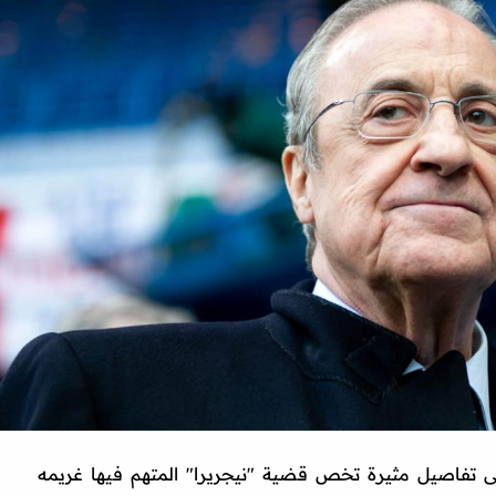
لى تفاصيل مثيرة تخص قضية "نيجريرا" المتهم فيها غريمه