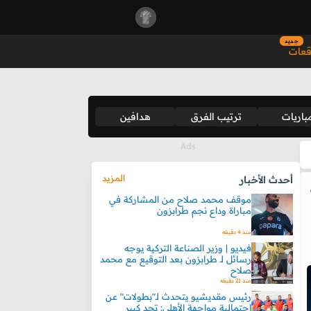
جديد
قعات
باريات
ترتيب الفرق
هدافين
المزيد
أحدث الأخبار
موقف محمد صلاح من المشاركة في
مباراة وداع نجم طرابزون
منذ 4 دقيقه
فيديو | وزير الصناعة التركية يوجه
رسائل لـ طرابزون بعد التوقيع مع محمد
صلاح
منذ 21 دقيقه
رئيس مقديشيو يتحدث لـ"بطولات" عن
احتمالية مواجهة الأهلي: تحدٍ كبير