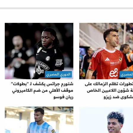
المصري
الدوري المصري
طورات تظلم الزمالك على
شتورم جراتس يكشف لـ "بطولات"
ة شؤون اللاعبين الخاص
موقف الأهلي من ضم الكاميروني
شكوى ضد زيزو
ريان فوسو