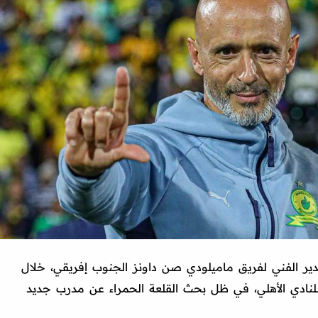
دير الفني لفريق ماميلودي صن داونز الجنوب إفريقي، خلال
ية للنادي الأهلي، في ظل بحث القلعة الحمراء عن مدرب جديد