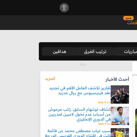
جديد
قعات
باريات
ترتيب الفرق
هدافين
المزيد
أحدث الأخبار
تقارير تكشف العامل الأهم في تجديد
عقد فينيسيوس مع ريال مدريد
منذ 8 دقيقه
كشاف توتنهام السابق: راتب مرموش
من أسباب عدم تحول لاعبين لمدربين
في الدوري الإنجليزي
منذ 9 دقيقه
سبب غياب مصطفى محمد عن قائمة
نانت في افتتاح الدوري الفرنسي الدرجة