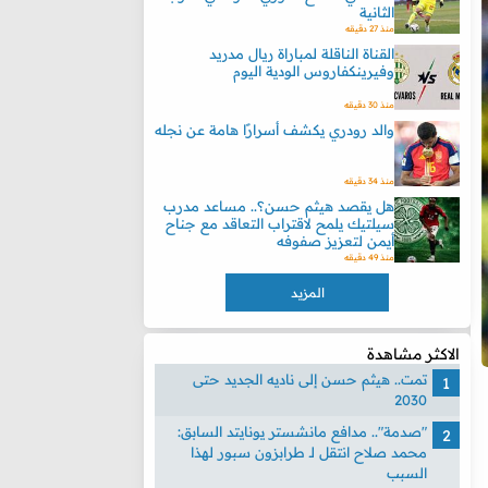
الثانية
منذ 27 دقيقه
القناة الناقلة لمباراة ريال مدريد
وفيرينكفاروس الودية اليوم
منذ 30 دقيقه
والد رودري يكشف أسرارًا هامة عن نجله
منذ 34 دقيقه
هل يقصد هيثم حسن؟.. مساعد مدرب
سيلتيك يلمح لاقتراب التعاقد مع جناح
أيمن لتعزيز صفوفه
منذ 49 دقيقه
المزيد
الاكثر مشاهدة
تمت.. هيثم حسن إلى ناديه الجديد حتى
2030
"صدمة".. مدافع مانشستر يونايتد السابق:
محمد صلاح انتقل لـ طرابزون سبور لهذا
السبب