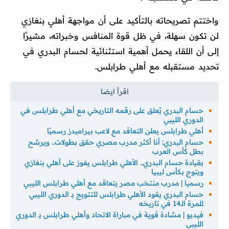
واختتم تصريحاته بالتأكيد على أن مواجهة أهلي بنغازي
لن تكون سهلة، في ظل قوة المنافس وخبراته، مشيرًا
إلى أن اللقاء يحمل أهمية استثنائية لحسام البدري في
تحديد مستقبله مع أهلي طرابلس.
حسام البدري يٌعلق على رقمه التاريخي مع أهلي طرابلس في
الدوري الليبي
أهلي طرابلس يعلن التعاقد مع لاعب بيراميدز رسميًا
حسام البدري: أنا أكثر مدرب مصري حقق بطولات.. ويرشح
بطل كأس العرب
بقيادة حسام البدري.. الأهلي طرابلس يفوز على أهلي بنغازي
ويتوج بكأس ليبيا
رسميا | مدرب منتخب مصر يتعاقد مع أهلي طرابلس الليبي
حسام البدري يقود الأهلي طرابلس للتتويج بـ الدوري الليبي
للمرة الـ14 في تاريخه
فيديو | مشادة قوية في مباراة الاتحاد وأهلي طرابلس بـ الدوري
الليبي