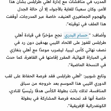
المدرب في مناقشات مع إدارة أهلي طرابلس بشأن هذا
الأمر، وكان سعيدًا للغاية بالأجواء، إلا أن حالة الجدل
والهجوم الجماهيري العنيف، خاصة عبر المدرجات، أوقفت
هذا الملف في توقيته".
وأضاف: "
حسام البدري
نجح مؤخرًا في قيادة أهلي
طرابلس للفوز على الاتحاد الليبي بهدفين دون رد في
نصف نهائي كأس ليبيا، ليضرب موعدًا مع أهلي بنغازي
في المباراة النهائية، المقرر إقامتها في القاهرة، كما حدث
في النسخة الماضية".
وتابع شوبير: "أهلي طرابلس فقد فرصة الحفاظ على لقب
الدوري الليبي هذا الموسم بعد خروجه من سباق
المنافسة، لذلك باتت بطولة الكأس هدفًا رئيسيًا للنادي،
خاصة أنها قد تمنحه فرصة المشاركة في بطولة
الكونفدرالية الإفريقية".