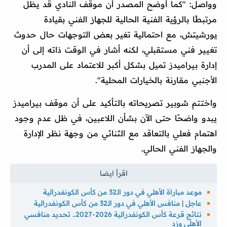
وواصل: "كما أوضح المصدر أن موقف النادي قد يظل
مرتبطًا بالرؤية الفنية الحالية للجهاز الفني بقيادة
يورشيتش، مع احتمالية تغير بعض التوجهات حال حدوث
تغيير فني مستقبلي، لكنه أشار في الوقت ذاته إلى أن
إدارة بيراميدز تميل بشكل أكبر للاعتماد على المدرب
الأجنبي مقارنة بالخيارات المحلية".
واختتم شوبير تصريحاته بالتأكيد على أن موقف بيراميدز
يبدو واضحًا حتى الآن بشأن اللاعبين، في ظل عدم وجود
اهتمام فعلي بالتعاقد مع الثنائي من وجهة نظر الإدارة
والجهاز الفني الحالي.
موعد مباراة الأهلي في دور الـ32 من كأس الكونفدرالية
عاجل | منافس الأهلي في دور الـ32 من كأس الكونفدرالية
نتائج قرعة كأس الكونفدرالية 2026-2027.. تحديد منافسي
الأهلي وزد