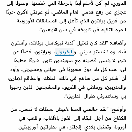
الدوري، لم أكن لأحلم أبدًا بالرحلة التي خضتها، وصولًا إلى
عجزي عن رفع قدمي العام الماضي، ثم عودتي لأكون جزءًا
من فريق برايتون الذي تأهل إلى المسابقات الأوروبية
للمرة الثانية في تاريخه في سن الأربعين''.
وأضاف: ''لقد كان تمثيل أندية نيوكاسل يونايتد، وأستون
فيلا، ومانشستر سيتي، و
ليفربول
، وبرايتون، فضلًا عن
شهر لا ينسى قضيته مع سويندون تاون، شرفًا عظيمًا
لي، لعب كل ناد دورًا محوريًا في حياتي ومسيرتي، وأود
أن أشكر كل من ساهم في ذلك، الملاك، والطاقم الإداري،
والمدربين، وزملائي في الفريق، والمشجعين الذين رحبوا
بي وساعدوني طوال الطريق''.
وأوضح: ''لقد حالفني الحظ لأعيش لحظات لا تنسى، من
الكفاح من أجل البقاء إلى الفوز بالألقاب، واللعب في
أوروبا، وتمثيل بلادي، إنجلترا، في بطولتين أوروبيتين