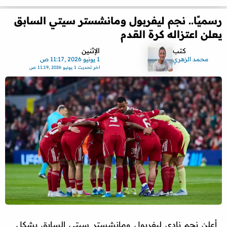
رسميًا.. نجم ليفربول ومانشستر سيتي السابق
يعلن اعتزاله كرة القدم
كتب
الإثنين
محمد الزهري
1 يونيو 2026 ,11:17 ص
اخر تحديث
1 يونيو 2026 ,11:19 ص
أعلن نجم نادي ليفربول ومانشستر سيتي السابق بشكل