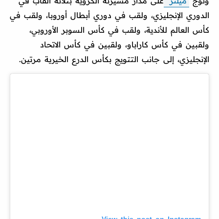
وتوج
ميلنر
على مدار مسيرته الكروية بثلاثة ألقاب في
الدوري الإنجليزي، ولقب في دوري أبطال أوروبا، ولقب في
كأس العالم للأندية، ولقب في كأس السوبر الأوروبي،
ولقبين في كأس كاراباو، ولقبين في كأس الاتحاد
الإنجليزي، إلى جانب التتويج بكأس الدرع الخيرية مرتين.
View this post on Instagram