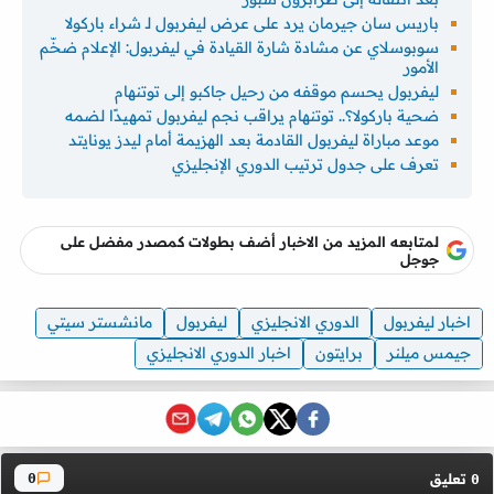
باريس سان جيرمان يرد على عرض ليفربول لـ شراء باركولا
سوبوسلاي عن مشادة شارة القيادة في ليفربول: الإعلام ضخّم
الأمور
ليفربول يحسم موقفه من رحيل جاكبو إلى توتنهام
ضحية باركولا؟.. توتنهام يراقب نجم ليفربول تمهيدًا لضمه
موعد مباراة ليفربول القادمة بعد الهزيمة أمام ليدز يونايتد
تعرف على جدول ترتيب الدوري الإنجليزي
لمتابعه المزيد من الاخبار أضف بطولات كمصدر مفضل على
جوجل
اخبار ليفربول
الدوري الانجليزي
ليفربول
مانشستر سيتي
جيمس ميلنر
برايتون
اخبار الدوري الانجليزي
تعليق
0
0