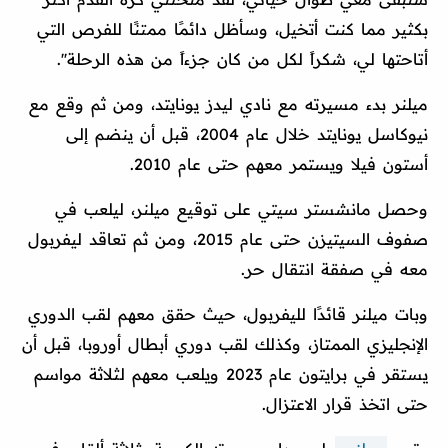
بكثير مما كنت أتخيل، وسأظل دائمًا ممتنًا للفرص التي
أتاحتها لي، شكراً لكل من كان جزءاً من هذه الرحلة''.
ميلنر بدء مسيرته مع نادي ليدز يونايتد، ومن ثم وقع مع
نيوكاسل يونايتد خلال عام 2004، قبل أن ينضم إلى
أستون فيلا ويستمر معهم حتى عام 2010.
وحصل مانشستر سيتي على توقيع ميلنر، ليلعب في
صفوف السيتيزن حتى عام 2015، ومن ثم تعاقد ليفربول
معه في صفقة انتقال حر.
وبات ميلنر قائدًا لليفربول، حيث حقق معهم لقب الدوري
الإنجليزي الممتاز، وكذلك لقب دوري أبطال أوروبا، قبل أن
يستقر في برايتون عام 2023 ويلعب معهم لثلاثة مواسم
حتى اتخذ قرار الاعتزال.