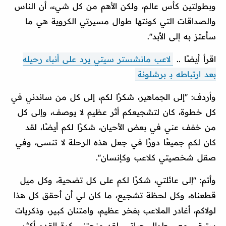
وبطولتين كأس عالم، ولكن الأهم من كل شيء، أن الناس
والصداقات التي كونتها طوال مسيرتي الكروية هي ما
سأعتز به إلى الأبد''.
اقرأ أيضًا ..
لاعب مانشستر سيتي يرد على أنباء رحيله
بعد ارتباطه بـ برشلونة
وأردف: ''إلى الجماهير، شكرًا لكم، إلى كل من ساندني في
كل خطوة، كان لتشجيعكم أثر عظيم لا يوصف، وإلى كل
من خفف عني في بعض الأحيان، شكرًا لكم أيضًا، لقد
كان لكم جميعًا دورًا في جعل هذه الرحلة لا تنسى، وفي
صقل شخصيتي كلاعب وكإنسان''.
وأتم: ''إلى عائلتي، شكرًا لكم على كل تضحية، وكل ميل
قطعناه، وكل لحظة تشجيع، ما كان لي أن أحقق كل هذا
لولاكم، أغادر الملاعب بفخر عظيم، وامتنان كبير، وذكريات
ستبقى معي طوال حياتي، لقد منحتني كرة القدم أكثر