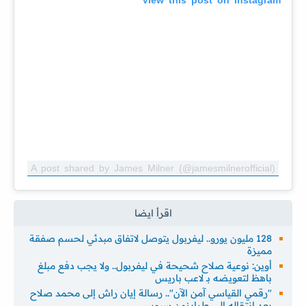
A post shared by James Milner (@jamesmilnerofficial)
128 مليون يورو.. ليفربول يتوصل لاتفاق مبدئي لحسم صفقة
مميزة
أوين: نوعية صلاح شحيحة في ليفربول.. ولا يجب دفع مبلغ
باهظ لتعويضه بـ لاعب باريس
"رقمي القياسي آمن الآن".. رسالة إيان راش إلى محمد صلاح
بعد انتقاله إلى طرابزون سبور