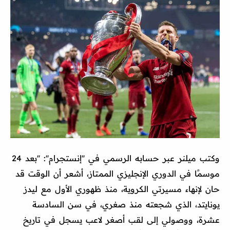
وكتب ميلنر عبر حسابه الرسمي في ''إنستجرام'': ''بعد 24
موسمًا في الدوري الإنجليزي الممتاز، أشعر أن الوقت قد
حان لإنهاء مسيرتي الكروية، منذ ظهوري الأول مع ليدز
يونايتد، الذي شجعته منذ صغري، في سن السادسة
عشرة، ووصولي إلى لقب أصغر لاعب يسجل في تاريخ