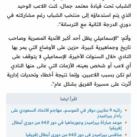
الشباب تحت قيادة معتمد جمال، كنت اللاعب الوحيد
الذي يتم استدعاؤه إلى منتخب الشباب رغم مشاركته في
دوري الدرجة الثانية مع الترسانة".
وأتم: "الإسماعيلي يظل أحد أكبر الأندية المصرية وصاحب
تاريخ وجماهيرية كبيرة، حزين على الأوضاع التي يمر بها
النادي خلال السنوات الأخيرة، الإسماعيلي لا يتوقف على
أي لاعب أو شخص بعينه، الأزمات التي عانى منها النادي
لم تكن بسبب اللاعبين، وإنما نتيجة أخطاء وتحديات إدارية
أثرت على مسيرة الفريق بشكل عام".
راتبه 9 ملايين دولار في الموسم.. مهاجم الاتحاد السعودي على
رادار بيراميدز
موعد مباراة بيراميدز وجورماهيا في دور الـ64 من دوري أبطال
إفريقيا
منافس بيراميدز في دور الـ64 من دوري أبطال إفريقيا