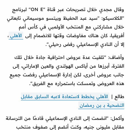
وقال مجدي خلال تصريحات عبر قناة "ON E" لبرنامج
"الكلاسيكو: "سيد عبد الحفيظ وبيتسو موسيماني تابعاني
خلال مشاركتي مع المنتخب الأولمبي في كأس أمم
أفريقيا، كان هناك مفاوضات وقتها للانضمام إلى
الأهلي
،
إلا أن النادي الإسماعيلي رفض رحيلي".
وأضاف: "تلقيت عدة عروض احترافية جادة خلال تلك
الفترة، أبرزها من أياكس الهولندي والعين الإماراتي، إلى
جانب عروض أخرى، لكن إدارة الإسماعيلي رفضت جميع
هذه العروض وتمسكت باستمراره مع الفريق".
طالع |
الأهلي يخطط لاستعادة لاعبه السابق مقابل
التضحية بـ بن رمضان
وأكمل: "انضمت إلى النادي الإسماعيلي قادمًا من الترسانة
مقابل مليوني جنيه، وكنت أنضم إلي صفوف منتخب