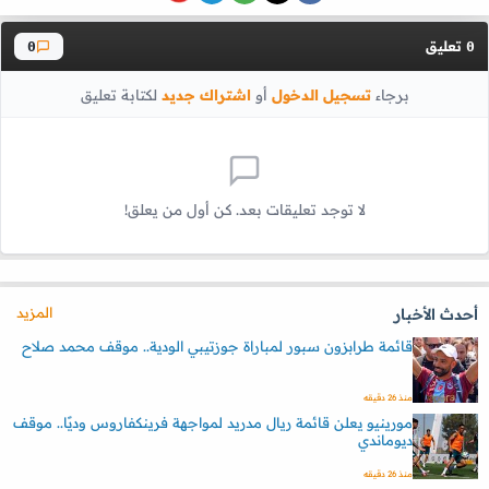
تعليق
0
0
برجاء
تسجيل الدخول
أو
اشتراك جديد
لكتابة تعليق
لا توجد تعليقات بعد. كن أول من يعلق!
المزيد
أحدث الأخبار
قائمة طرابزون سبور لمباراة جوزتيبي الودية.. موقف محمد صلاح
منذ 26 دقيقه
مورينيو يعلن قائمة ريال مدريد لمواجهة فرينكفاروس وديًا.. موقف
ديوماندي
منذ 26 دقيقه