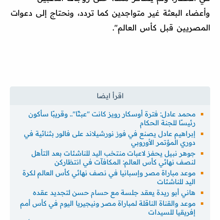
وأعضاء البعثة غير متواجدين كما تردد، ونحتاج إلى دعوات
المصريين قبل كأس العالم".
محمد عادل: فترة أوسكار رويز كانت "عبثًا".. وقريبًا سأكون
رئيسًا للجنة الحكام
إبراهيم عادل يصنع في فوز نورشيلاند على فالور بثنائية في
دوري المؤتمر الأوروبي
جوهر نبيل يحفز لاعبات منتخب اليد للناشئات بعد التأهل
لنصف نهائي كأس العالم: المكافآت في انتظاركن
موعد مباراة مصر وإسبانيا في نصف نهائي كأس العالم لكرة
اليد للناشئات
هاني أبو ريدة يعقد جلسة مع حسام حسن لتجديد عقده
موعد والقناة الناقلة لمباراة مصر ونيجيريا اليوم في كأس أمم
إفريقيا للسيدات