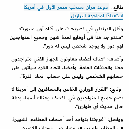
طالع..
موعد مران منتخب مصر الأول في أمريكا
استعدادًا لمواجهة البرازيل
وقال الدرندلي في تصريحات على قناة أون سبورت:
"سنتواجد هنا في أوهايو لمدة شهر، وجميع المتواجدين
لهم دور ولا يوجد شخص ليس له دور".
وأضاف: "هناك أعضاء معاونون للجهاز الفني متواجدون
معنا والعلاقات العامة، وأعضاء اتحاد الكرة سيأتون على
حسابهم الشخصي وليس على حساب اتحاد الكرة".
وتابع: "القرار الوزاري الخاص بالمسافرين إلى أمريكا لا
يضم جميع المتواجدين في الكشف وهناك أسماء بديلة
حال حدوث أي طوارئ".
وواصل: "فوجئنا بتواجد أحد أصحاب المطاعم الشهيرة
في المطار، ولم يسافر معنا، حتى زوجات اللاعبين