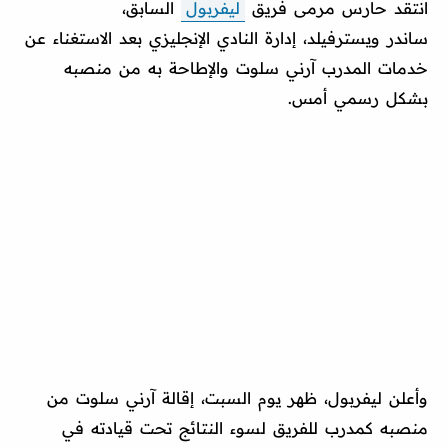
انتقد حارس مرمى فريق
ليفربول
السابق،
ساندر ويسترفيلد، إدارة النادي الإنجليزي بعد الاستغناء عن
خدمات المدرب آرني سلوت والإطاحة به من منصبه
بشكل رسمي أمس.
وأعلن ليفربول، ظهر يوم السبت، إقالة آرني سلوت من
منصبه كمدرب للفريق لسوء النتائج تحت قيادته في