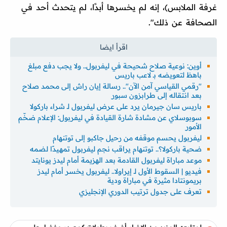
غرفة الملابس)، إنه لم يخسرها أبدًا، لم يتحدث أحد في
الصحافة عن ذلك".
أوين: نوعية صلاح شحيحة في ليفربول.. ولا يجب دفع مبلغ
باهظ لتعويضه بـ لاعب باريس
"رقمي القياسي آمن الآن".. رسالة إيان راش إلى محمد صلاح
بعد انتقاله إلى طرابزون سبور
باريس سان جيرمان يرد على عرض ليفربول لـ شراء باركولا
سوبوسلاي عن مشادة شارة القيادة في ليفربول: الإعلام ضخّم
الأمور
ليفربول يحسم موقفه من رحيل جاكبو إلى توتنهام
ضحية باركولا؟.. توتنهام يراقب نجم ليفربول تمهيدًا لضمه
موعد مباراة ليفربول القادمة بعد الهزيمة أمام ليدز يونايتد
فيديو | السقوط الأول لـ إيراولا.. ليفربول يخسر أمام ليدز
بريمونتادا مثيرة في مباراة ودية
تعرف على جدول ترتيب الدوري الإنجليزي
لمتابعه المزيد من الاخبار أضف بطولات كمصدر مفضل على