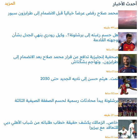
المزيد
أحدث الأخبار
محمد صلاح رفض عرضاً خيالياً قبل الانضمام إلى طرابزون سبور
منذ 49 دقيقه
هل حسم رغبته إلى برشلونة؟.. وكيل رودري ينهي الجدل بشأن
وجهته القادمة
منذ 2 ساعة
صحفية إنجليزية تدافع عن قرار محمد صلاح بعد الانضمام إلى
طرابزون.. وتهاجم بشكتاش
منذ 2 ساعة
تمت.. هيثم حسن إلى ناديه الجديد حتى 2030
منذ 12 ساعة
برشلونة يبدأ محادثات رسمية لحسم الصفقة الصيفية الثالثة
منذ 27 دقيقه
خاص.. الزمالك يكشف حقيقة خطاب طلباته من شباب الأهلي دبي
للتعاقد مع بيزيرا
منذ 11 ساعة