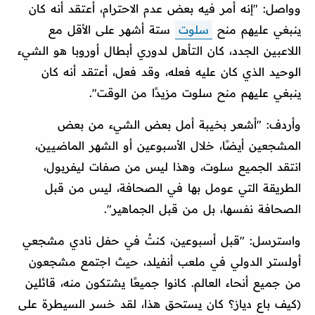
وواصل: "إنه أمر فيه بعض عدم الاحترام، أعتقد أنه كان
ينبغي عليهم منح
سلوت
ستة أشهر على الأقل مع
اللاعبين الجدد، كان التأهل لدوري أبطال أوروبا هو الشيء
الوحيد الذي كان عليه فعله، وقد فعل، أعتقد أنه كان
ينبغي عليهم منح سلوت مزيدًا من الوقت".
وأردف: "أشعر بخيبة أمل بعض الشيء من بعض
المشجعين أيضًا، خلال الأسبوعين أو الشهر الماضيين،
انتقد الجميع سلوت، وهذا ليس من صفات ليفربول،
الطريقة التي عومل بها في الصحافة، ليس من قبل
الصحافة نفسها، بل من قبل الجماهير".
واسترسل: "قبل أسبوعين، كنتُ في حفل نادي مشجعي
أولستر الدولي في ملعب أنفيلد، حيث اجتمع مشجعون
من جميع أنحاء العالم. كانوا جميعًا يشتكون منه، قائلين
(كيف باع دياز؟ كان يستحق هذا، لقد خسر السيطرة على