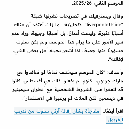
الموسم الثاني، 2025/26.
وقال ويسترفيلد، في تصريحات نشرتها شبكة
"liverpooloffside" الإنجليزية: "ما زلت أعتقد أن هناك
أسبابًا كثيرة، وليست أعذارًا، بل أسبابًا وجيهة، وراء عدم
سير الأمور على ما يرام هذا الموسم، ولم يكن سلوت
مسؤولًا عنها جميعًا، لذا أشعر بخيبة أمل بعض الشيء
لإقالته".
وأضاف: "كان الموسم سيختلف تمامًا لو تعاقدوا مع
مارك جويهي، لكنهم لم يفعلوا ذلك في أغسطس، كانوا
قد اتفقوا على الشروط الشخصية مع أنطوان سيمينيو
في ديسمبر، لكن الملاك لم يرغبوا في الاستثمار".
اقرأ أيضًا..
مفاجأة بشأن إقالة آرني سلوت من تدريب
ليفربول