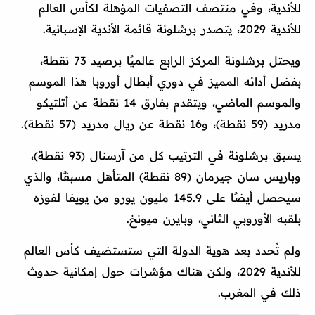
للأندية، وفي منتصف التصفيات المؤهلة لكأس العالم
للأندية 2029، يتصدر برشلونة قائمة الأندية الإسبانية.
ويحتل برشلونة المركز الرابع عالميًا برصيد 73 نقطة،
بفضل أدائه المميز في دوري أبطال أوروبا هذا الموسم
والموسم الماضي، ويتقدم بفارق 14 نقطة عن أتلتيكو
مدريد (59 نقطة)، و16 نقطة عن ريال مدريد (57 نقطة).
يسبق برشلونة في الترتيب كل من آرسنال (93 نقطة)،
وباريس سان جيرمان (89 نقطة) المتأهل مسبقًا، والذي
سيحصل أيضًا على 145.9 مليون يورو من يويفا لفوزه
بلقبه الأوروبي الثاني، وبايرن ميونخ.
ولم تُحدد بعد هوية الدولة التي ستستضيف كأس العالم
للأندية 2029، ولكن هناك مؤشرات حول إمكانية حدوث
ذلك في المغرب.