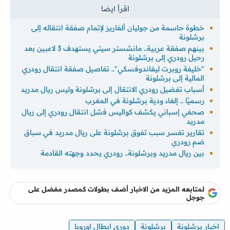
خطوة حاسمة من جوليان ألفاريز لإتمام صفقة انتقاله إلى
برشلونة
بينهم صفقة عربية.. مانشستر سيتي يستهدف 3 لاعبين بعد
رحيل رودري إلى برشلونة
"خليفة روبرت ليفاندوفسكي".. تفاصيل صفقة انتقال رودري
المالية إلى برشلونة
أسباب تفضيل رودري الانتقال إلى برشلونة وليس ريال مدريد
رسميًا .. إلغاء ودية برشلونة في المغرب
صحفي إسباني يكشف كواليس فشل انتقال رودري إلى ريال
مدريد
تقارير تفسر سبب تفوق برشلونة على ريال مدريد في سباق
ضم رودري
بين ريال مدريد وبرشلونة.. رودري يحدد وجهته القادمة
لمتابعه المزيد من الاخبار أضف بطولات كمصدر مفضل على
جوجل
اخبار برشلونة
برشلونة
دوري ابطال اوروبا