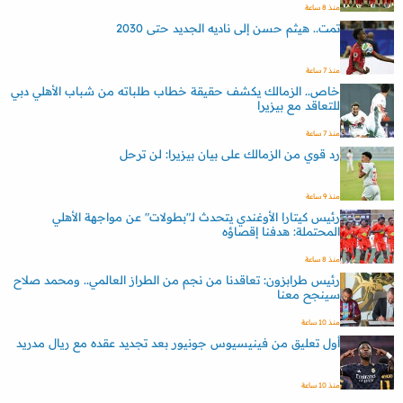
منذ 8 ساعة
تمت.. هيثم حسن إلى ناديه الجديد حتى 2030
منذ 7 ساعة
خاص.. الزمالك يكشف حقيقة خطاب طلباته من شباب الأهلي دبي
للتعاقد مع بيزيرا
منذ 7 ساعة
رد قوي من الزمالك على بيان بيزيرا: لن ترحل
منذ 9 ساعة
رئيس كيتارا الأوغندي يتحدث لـ"بطولات" عن مواجهة الأهلي
المحتملة: هدفنا إقصاؤه
منذ 8 ساعة
رئيس طرابزون: تعاقدنا من نجم من الطراز العالمي.. ومحمد صلاح
سينجح معنا
منذ 10 ساعة
أول تعليق من فينيسيوس جونيور بعد تجديد عقده مع ريال مدريد
منذ 10 ساعة