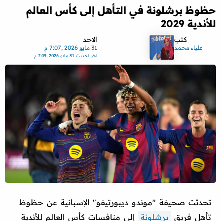
حظوظ برشلونة في التأهل إلى كأس العالم
للأندية 2029
كتب
الاحد
علياء محمد
31 مايو 2026 ,7:07 م
اخر تحديث
31 مايو 2026 ,7:09 م
تحدثت صحيفة "موندو ديبورتيفو" الإسبانية عن حظوظ
تأهل فريق
برشلونة
إلى منافسات كأس العالم للأندية