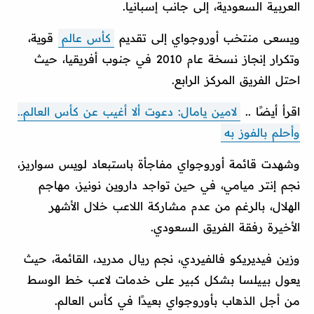
العربية السعودية، إلى جانب إسبانيا.
ويسعى منتخب أوروجواي إلى تقديم
كأس عالم
قوية،
وتكرار إنجاز نسخة عام 2010 في جنوب أفريقيا، حيث
احتل الفريق المركز الرابع.
اقرأ أيضًا ..
لامين يامال: دعوت ألا أغيب عن كأس العالم..
وأحلم بالفوز به
وشهدت قائمة أوروجواي مفاجأة باستبعاد لويس سواريز،
نجم إنتر ميامي، في حين تواجد داروين نونيز، مهاجم
الهلال، بالرغم من عدم مشاركة اللاعب خلال الأشهر
الأخيرة رفقة الفريق السعودي.
وزين فيديريكو فالفيردي، نجم ريال مدريد، القائمة، حيث
يعول بييلسا بشكل كبير على خدمات لاعب خط الوسط
من أجل الذهاب بأوروجواي بعيدًا في كأس العالم.