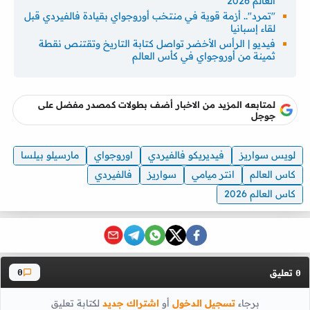
العالم 2026
"تمرد".. أزمة قوية في منتخب أوروجواي بقيادة فالفيردي قبل
لقاء إسبانيا
فيديو | الرأس الأخضر تواصل كتابة التاريخ وتقتنص نقطة
ثمينة من أوروجواي في كأس العالم
لمتابعه المزيد من الاخبار أضف بطولات كمصدر مفضل على
جوجل
لويس سواريز
فيديريكو فالفيردي
اوروجواي
مارسيلو بيلسا
كاس العالم
انتر ميامي
سواريز
فالفيردي
كاس العالم 2026
تعليق
0
0
برجاء
تسجيل الدخول
أو
اشتراك جديد
لكتابة تعليق