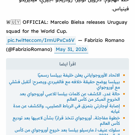
فينياس.
🚨🇺🇾 OFFICIAL: Marcelo Bielsa releases Uruguay
squad for the World Cup.
pic.twitter.com/IrmUPxCx6V
— Fabrizio Romano
(@FabrizioRomano)
May 31, 2026
الاتحاد الأوروجواياني يعلن خليفة بييلسا رسميًا
بييلسا يوضح حقيقة خلافه مع فالفيردي ويصرح: أتقبل فشلي
مع أوروجواي
حالة غدر.. الكشف عن كلمات بيلسا للاعبي أوروجواي بعد
الخروج المبكر من كأس العالم
إصابة أوجارتي بتمزق في الرباط الصليبي.. والكشف عن مدة
غيابه
خطوة مفاجئة.. أوروجواي تتخذ قرارًا بشأن لاعبيها بعد توديع
كأس العالم
سلوك عنيف لـ مارسيلو بيلسا بعد خروج أوروجواي من كأس