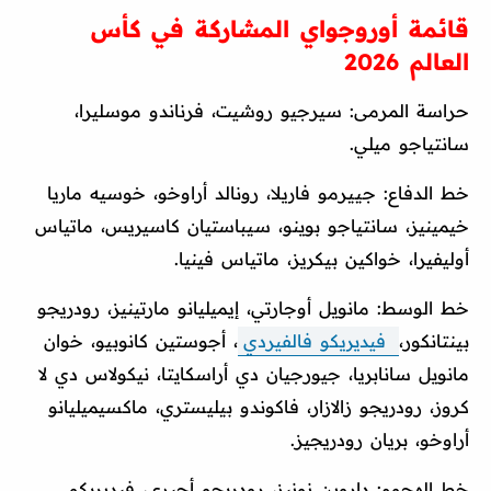
قائمة أوروجواي المشاركة في كأس
العالم 2026
حراسة المرمى: سيرجيو روشيت، فرناندو موسليرا،
سانتياجو ميلي.
خط الدفاع: جييرمو فاريلا، رونالد أراوخو، خوسيه ماريا
خيمينيز، سانتياجو بوينو، سيباستيان كاسيريس، ماتياس
أوليفيرا، خواكين بيكريز، ماتياس فينيا.
خط الوسط: مانويل أوجارتي، إيميليانو مارتينيز، رودريجو
بينتانكور،
فيديريكو فالفيردي
، أجوستين كانوبيو، خوان
مانويل سانابريا، جيورجيان دي أراسكايتا، نيكولاس دي لا
كروز، رودريجو زالازار، فاكوندو بيليستري، ماكسيميليانو
أراوخو، بريان رودريجيز.
خط الهجوم: داروين نونيز، رودريجو أجيري، فيديريكو