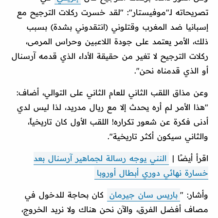
تصريحاته لـ"موفيستار": "لقد خسرت ركلات الترجيح مع
إسبانيا ضد المغرب وقتلوني (انتقدوني بشدة) بسبب
ذلك، الأمر يعتمد على جودة اللاعبين وحراس المرمى،
ركلات الترجيح لا تغير من حقيقة الأداء الذي قدمه آرسنال
أو الذي قدمناه نحن".
وعن مذاق اللقب الثاني للعام الثاني على التوالي، أضاف:
"هذا الأمر لم أره يحدث إلا مع ريال مدريد، لذا ليس لدي
أدنى فكرة عن شعور تكراره! اللقب الأول كان تاريخياً،
والثاني سيكون أكثر تاريخية".
اقرأ أيضًا |
النني يوجه رسالة لجماهير آرسنال بعد
خسارة نهائي دوري أبطال أوروبا
وأشار: "
باريس سان جيرمان
كان بحاجة للدخول في
مصاف أفضل الفرق، والآن نحن هناك ولا نريد الخروج،