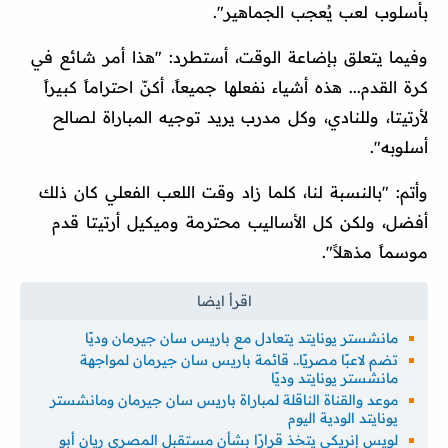
بأسلوب لعب يُعجب الجماهير".
وفيما يتعلق بإضاعة الوقت، أستطرد: "هذا أمر شائع في
كرة القدم... هذه أشياء نفعلها جميعاً، أكنّ احتراماً كبيراً
لأرتيتا، وللنادي، وكل مدرب يريد توجيه المباراة لصالح
أسلوبه".
وأتم: "بالنسبة لنا، كلما زاد وقت اللعب الفعلي كان ذلك
أفضل، ولكن كل الأساليب محترمة وميكيل أرتيتا قدم
موسماً مذهلاً".
مانشستر يونايتد يتعادل مع باريس سان جيرمان وديًا
تضم لاعبًا مصريًا.. قائمة باريس سان جيرمان لمواجهة
مانشستر يونايتد وديًا
موعد والقناة الناقلة لمباراة باريس سان جيرمان ومانشستر
يونايتد الودية اليوم
لويس إنريكي يتخذ قرارًا بشأن مستقبل المصري ريان أبو