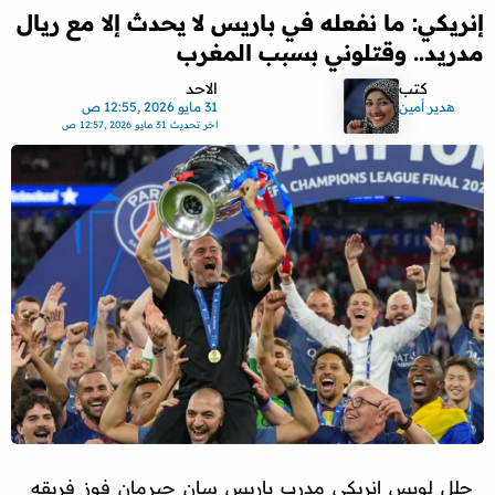
إنريكي: ما نفعله في باريس لا يحدث إلا مع ريال
مدريد.. وقتلوني بسبب المغرب
كتب
الاحد
هدير أمين
31 مايو 2026 ,12:55 ص
اخر تحديث
31 مايو 2026 ,12:57 ص
حلل لويس إنريكي مدرب باريس سان جيرمان فوز فريقه