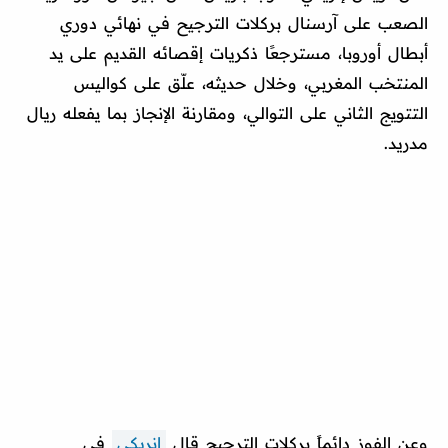
الصعب على آرسنال بركلات الترجيح في نهائي دوري
أبطال أوروبا، مسترجعًا ذكريات إقصائه القديم على يد
المنتخب المغربي، وخلال حديثه، علّق على كواليس
التتويج الثاني على التوالي، ومقارنة الإنجاز بما يفعله ريال
مدريد.
وعن الفوز دائماً بركلات الترجيح قال
إنريكي
في