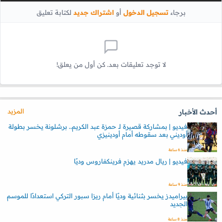
برجاء
تسجيل الدخول
أو
اشتراك جديد
لكتابة تعليق
لا توجد تعليقات بعد. كن أول من يعلق!
المزيد
أحدث الأخبار
فيديو | بمشاركة قصيرة لـ حمزة عبد الكريم.. برشلونة يخسر بطولة
أوديني بعد سقوطه أمام أودينيزي
منذ 6 ساعة
فيديو | ريال مدريد يهزم فرينكفاروس وديًا
منذ 9 ساعة
بيراميدز يخسر بثنائية وديًا أمام ريزا سبور التركي استعدادًا للموسم
الجديد
منذ 8 ساعة