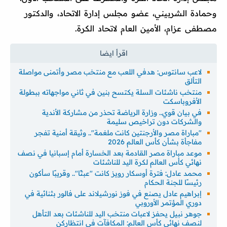
وحمادة الشربيني، عضو مجلس إدارة الاتحاد، والدكتور
مصطفى عزام، الأمين العام لاتحاد الكرة.
لاعب سانتوس: هدفي اللعب مع منتخب مصر وأتمنى مواصلة
التألق
منتخب ناشئات السلة يكتسح بنين في ثاني مواجهاته ببطولة
الأفروباسكت
في بيان قوي.. وزارة الرياضة تحذر من مشاركة الأندية
والشركات دون تراخيص سليمة
"مباراة مصر والأرجنتين كانت ملغمة".. وثيقة أمنية تفجر
مفاجأة بشأن كأس العالم 2026
موعد مباراة مصر القادمة بعد الخسارة أمام إسبانيا في نصف
نهائي كأس العالم لكرة اليد للناشئات
محمد عادل: فترة أوسكار رويز كانت "عبثًا".. وقريبًا سأكون
رئيسًا للجنة الحكام
إبراهيم عادل يصنع في فوز نورشيلاند على فالور بثنائية في
دوري المؤتمر الأوروبي
جوهر نبيل يحفز لاعبات منتخب اليد للناشئات بعد التأهل
لنصف نهائي كأس العالم: المكافآت في انتظاركن