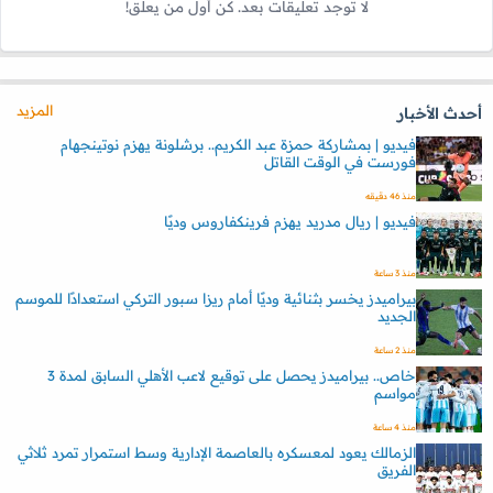
لا توجد تعليقات بعد. كن أول من يعلق!
المزيد
أحدث الأخبار
فيديو | بمشاركة حمزة عبد الكريم.. برشلونة يهزم نوتينجهام
فورست في الوقت القاتل
منذ 46 دقيقه
فيديو | ريال مدريد يهزم فرينكفاروس وديًا
منذ 3 ساعة
بيراميدز يخسر بثنائية وديًا أمام ريزا سبور التركي استعدادًا للموسم
الجديد
منذ 2 ساعة
خاص.. بيراميدز يحصل على توقيع لاعب الأهلي السابق لمدة 3
مواسم
منذ 4 ساعة
الزمالك يعود لمعسكره بالعاصمة الإدارية وسط استمرار تمرد ثلاثي
الفريق