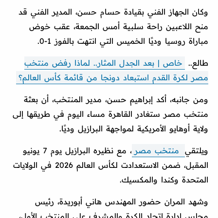
وكان الجهاز الفني بقيادة حسام حسن، المدير الفني قد
منح اللاعبين راحة سلبية أمس الجمعة، عقب خوض
مباراة روسيا وديًا الخميس التي انتهت بالفوز 1-0.
طالع..
خاص | بعد الجدل المثار.. لماذا رفض منتخب
مصر لكرة القدم استبعاد دونجا من قائمة كأس العالم؟
ومن جانبه، أكد إبراهيم حسن، مدير المنتخب، أن بعثة
منتخب مصر ستغادر القاهرة مساء اليوم في طريقها إلى
ولاية أوهايو الأمريكية لمواجهة البرازيل وديًا.
ويلتقي
منتخب مصر
، مع نظيره البرازيل يوم 7 يونيو
المقبل، ضمن الاستعدادت لكأس العالم 2026 في الولايات
المتحدة وكندا والمكسيك.
وشهد المران حضور المهندس هاني أبوريدة، رئيس
مجلس إدارة اتحاد الكرة والمشرف على المنتخب الأول،