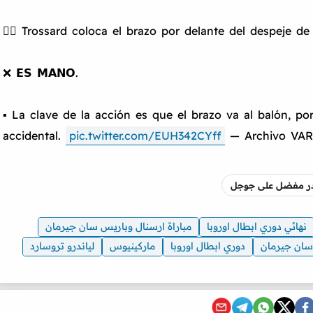
👉🏻 Trossard coloca el brazo por delante del despeje de
❌ 𝗘𝗦 𝗠𝗔𝗡𝗢.
▪️ La clave de la acción es que el brazo va al balón, 
accidental.
pic.twitter.com/EUH342CYff
— Archivo VAR
صدر مفضل على جوجل
نهائي دوري ابطال اوروبا
مباراة ارسنال وباريس سان جيرمان
سان جيرمان
دوري ابطال اوروبا
ماركينيوس
لياندرو تروسارد