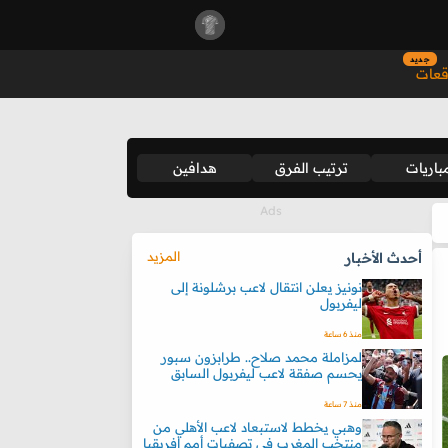
جديد
قعات
باريات
ترتيب الفرق
هدافين
المزيد
أحدث الأخبار
نونيز يعلن انتقال لاعب برشلونة إلى
ليفربول
منذ 6 ساعة
لمزاملة محمد صلاح.. طرابزون سبور
يحسم صفقة لاعب ليفربول السابق
منذ 7 ساعة
وهبي يخطط لاستبعاد لاعب الأهلي من
منتخب المغرب في تصفيات أمم إفريقيا