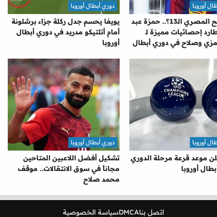
ال أوروبا
دوري أبطال أوروبا
هل يصبح المصري الـ13؟.. حمزة عبد
يويفا يحسم جدل ركلة جزاء برشلونة
طارد إحصائيات مميزة لـ
أمام أتلتيكو مدريد في دوري أبطال
مزي وصلاح في دوري أبطال
أوروبا
ال أوروبا
دوري أبطال أوروبا
لن موعد قرعة مرحلة الدوري
تشكيل أفضل اللاعبين المتاحين
بطال أوروبا
مجاناً في سوق الانتقالات.. موقف
محمد صلاح
اتصل بنا
DMCA
سياسة الخصوصية