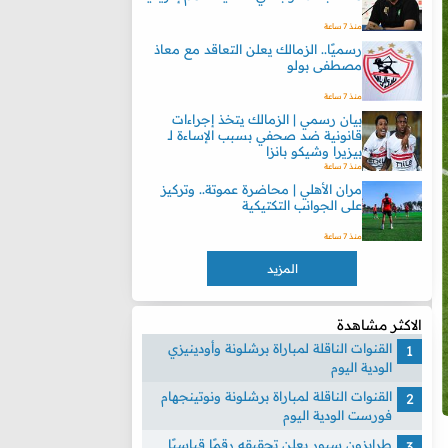
منذ 7 ساعة
رسميًا.. الزمالك يعلن التعاقد مع معاذ
مصطفى بولو
منذ 7 ساعة
بيان رسمي | الزمالك يتخذ إجراءات
قانونية ضد صحفي بسبب الإساءة لـ
بيزيرا وشيكو بانزا
منذ 7 ساعة
مران الأهلي | محاضرة عموتة.. وتركيز
على الجوانب التكتيكية
منذ 7 ساعة
المزيد
الاكثر مشاهدة
القنوات الناقلة لمباراة برشلونة وأودينيزي
الودية اليوم
القنوات الناقلة لمباراة برشلونة ونوتينجهام
فورست الودية اليوم
طرابزون سبور يعلن تحقيقه رقمًا قياسيًا