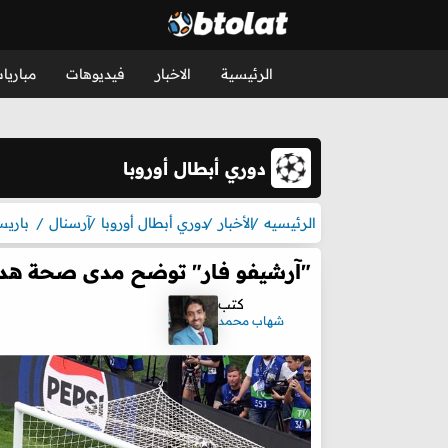
الرئيسية
الاخبار
فيديوهات
مباريا
دوري أبطال أوروبا
الرئيسيه
الأخبار
دوري أبطال أوروبا
آرسنال
باري
"آرشيفو فار" توضح مدى صحة هدف
كتب
شهاب محمد