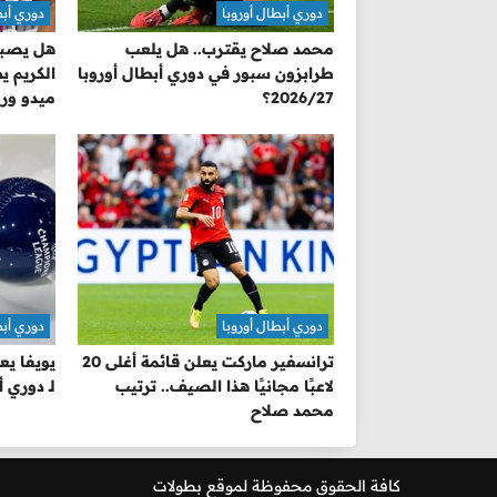
دوري أبطال أوروبا
دوري أبط
محمد صلاح يقترب.. هل يلعب
طرابزون سبور في دوري أبطال أوروبا
الكريم ي
2026/27؟
ميدو ور
أوروبا
دوري أبطال أوروبا
دوري أبط
ترانسفير ماركت يعلن قائمة أغلى 20
يويفا يع
لاعبًا مجانيًا هذا الصيف.. ترتيب
لـ دوري أ
محمد صلاح
كافة الحقوق محفوظة لموقع
بطولات