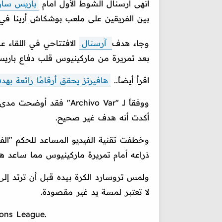
أنهى آرسنال الشوط الأول أمام
باريس سان
بين الفريقين على ملعب بوشكاش أرينا في ن
وجاء هدف
آرسنال
بعد تمريرة من ماركينيوس قلب دفاع باري
اقرأ أيضاً..
هافيرتز يحقق أرقامًا رائعة به
ووفقاً لـ "Archivo Var
أكدت أنه هدف غير صحيح.
وخطفت تقنية الفيديو المساعد للحكم "الفا
ذراعه أمام تمريرة ماركينيوس مما ساعد ها
ولمس تروسارد الكرة بيده قبل أن ترتد إلى 
لا تعتبر لمسة يد غير مقصودة.
ions League.