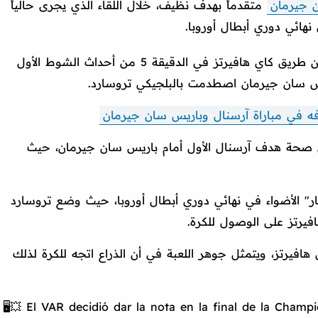
 جيرمان
متقدماً بهدف نظيف، خلال اللقاء الذي يجرى حالياً
هائي دوري أبطال أوروبا.
الافتتاحي في اللقاء عن طريق كاي هافيرتز في الدقيقة 5 من أحداث الشوط الأول
س سان جيرمان اصطدمت بالبلجيكي تروسارد.
دفه في مباراة آرسنال وباريس سان جيرمان
" فقد أوضحت مدى صحة هدف آرسنال الأول أمام باريس سان جيرمان، حيث
ر" الأضواء في نهائي دوري أبطال أوروبا، حيث وضع تروسارد
فيرتز على الوصول للكرة.
هافيرتز، ويتمثل جوهر اللعبة في أن الذراع اتجه للكرة لذلك
🖥️💥 El VAR decidió dar la nota en la final de la Champ