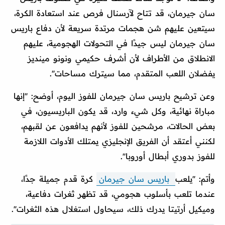
سان جيرمان، قد تتاح لآرسنال فرص عند استعادة الكرة،
سيتعين عليهم شن هجمات مرتدة سريعة لأن دفاع باريس
سان جيرمان ليس جيدًا في التحولات الهجومية، عليهم
الانطلاق من الأطراف لأن أشرف حكيمي ونونو مينديز
يفضلان اللعب المتقدم، مما سيترك مساحات''.
وعن ترشيح باريس سان جيرمان للفوز اليوم، أوضح: ''إنها
مباراة نهائية، وكل شيء وارد، قد يكون الباريسيون، في
بعض الحالات، مرشحين للفوز لأنهم يدافعون عن لقبهم،
لكنني أعتقد أن الفريق الإنجليزي يمتلك الأدوات اللازمة
للفوز بدوري أبطال أوروبا''.
وأتم: ''يلعب
باريس سان جيرمان
كرة قدم جميلة جدًا،
عندما تلعب بأسلوب هجومي، قد تظهر ثغرات دفاعية،
وميكيل أرتيتا يدرك ذلك، سيحاول استغلال هذه الثغرات''.