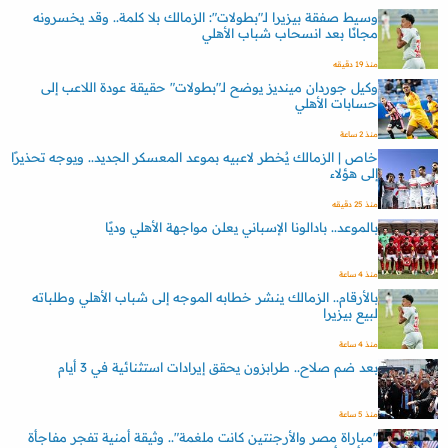
وسيط صفقة بيزيرا لـ"بطولات": الزمالك بلا كلمة.. وقد يخسرونه
مجانًا بعد انسحاب شباب الأهلي
منذ 19 دقيقه
وكيل جوردان مينديز يوضح لـ"بطولات" حقيقة عودة اللاعب إلى
حسابات الأهلي
منذ 2 ساعة
خاص | الزمالك يُخطر لاعبيه بموعد المعسكر الجديد.. ويوجه تحذيرًا
إلى هؤلاء
منذ 25 دقيقه
بالموعد.. بادالونا الإسباني يعلن مواجهة الأهلي وديًا
منذ 4 ساعة
بالأرقام.. الزمالك ينشر خطابه الموجه إلى شباب الأهلي وطلباته
لبيع بيزيرا
منذ 4 ساعة
بعد ضم صلاح.. طرابزون يحقق إيرادات استثنائية في 3 أيام
منذ 5 ساعة
"مباراة مصر والأرجنتين كانت ملغمة".. وثيقة أمنية تفجر مفاجأة