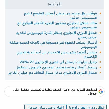
موقف ريال مدريد من عرض آرسنال المتوقع لـ ضم
فينيسيوس جونيور
ملاك عملاق إنجليزي يمنحون الضوء الأخضر للتوقيع مع
فينيسيوس جونيور
عملاق الدوري الإنجليزي ينتظر إشارة فينيسيوس لتقديم
عرض رسمي
آرسنال يستعد لخطوة غير مسبوقة في تاريخه لحسم صفقة
فينيسيوس
جوليان ألفاريز يقترب من الانضمام إلى أحد أندية الدوري
الإنجليزي
جدول مباريات آرسنال في الدوري الإنجليزي 2026/27
رسميًا.. آرسنال يحسم مصير المصري كاميرون إسماعيل
عملاق الدوري الإنجليزي يدخل سباق التعاقد مع جوليان ألفاريز
لمتابعه المزيد من الاخبار أضف بطولات كمصدر مفضل على
جوجل
نهائي دوري ابطال اوروبا
اخبار باريس سان جيرمان