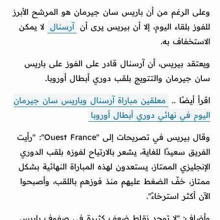
وعلى الرغم من أن باريس سان جيرمان هو المرشح الأبرز
للفوز بلقاء اليوم، إلا أن بيريس يرى أن
آرسنال
لا يمكن
الاستخفاف به.
ويعتقد بيريس، أن آرسنال قادر على الفوز على باريس
سان جيرمان والتتويج بلقب دوري أبطال أوروبا.
اقرأ أيضًا ..
معلقين مباراة آرسنال وباريس سان جيرمان
اليوم في نهائي دوري أبطال أوروبا
وقال بيريس في تصريحات إلى ''Ouest France'': "رأيت
الفريق سعيدًا للغاية، يشعر بالارتياح لفوزه بلقب الدوري
الإنجليزي الممتاز، يستعدون لهذه المباراة النهائية بشكل
ممتاز، خفّ الضغط عليهم منذ فوزهم باللقب، وأصبحوا
الآن أكثر استرخاءً''.
وأضاف: ''لا توجد نقاط ضعف كثيرة في صفوف باريس