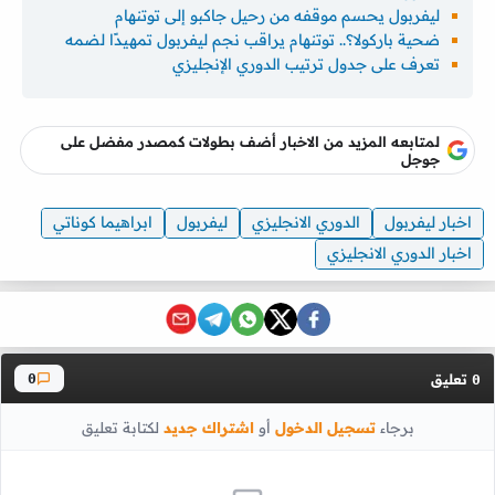
ليفربول يحسم موقفه من رحيل جاكبو إلى توتنهام
ضحية باركولا؟.. توتنهام يراقب نجم ليفربول تمهيدًا لضمه
تعرف على جدول ترتيب الدوري الإنجليزي
لمتابعه المزيد من الاخبار أضف بطولات كمصدر مفضل على
جوجل
اخبار ليفربول
الدوري الانجليزي
ليفربول
ابراهيما كوناتي
اخبار الدوري الانجليزي
تعليق
0
0
برجاء
تسجيل الدخول
أو
اشتراك جديد
لكتابة تعليق