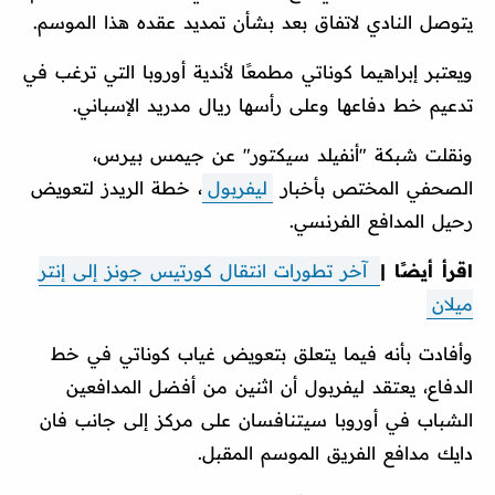
يتوصل النادي لاتفاق بعد بشأن تمديد عقده هذا الموسم.
ويعتبر إبراهيما كوناتي مطمعًا لأندية أوروبا التي ترغب في
تدعيم خط دفاعها وعلى رأسها ريال مدريد الإسباني.
ونقلت شبكة "أنفيلد سيكتور" عن جيمس بيرس،
الصحفي المختص بأخبار
ليفربول
، خطة الريدز لتعويض
رحيل المدافع الفرنسي.
اقرأ أيضًا |
آخر تطورات انتقال كورتيس جونز إلى إنتر
ميلان
وأفادت بأنه فيما يتعلق بتعويض غياب كوناتي في خط
الدفاع، يعتقد ليفربول أن اثنين من أفضل المدافعين
الشباب في أوروبا سيتنافسان على مركز إلى جانب فان
دايك مدافع الفريق الموسم المقبل.