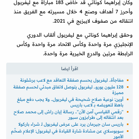
وكان إبراهيما كوناتي قد خاض 183 مباراة مع ليفربول
وأحرز 7 أهداف وصنع 4 خلال مسيرته مع الفريق منذ
انتقاله من صفوف لايبزيج في 2021.
وحقق إبراهيما كوناتي مع ليفربول ألقاب الدوري
الإنجليزي مرة واحدة وكأس الاتحاد مرة واحدة وكأس
الرابطة مرتين والدرع الخيرية مرة واحدة.
مفاجأة.. ليفربول يحسم صفقة التعاقد مع لاعب برشلونة
128 مليون يورو.. ليفربول يتوصل لاتفاق مبدئي لحسم صفقة
مميزة
أوين: نوعية صلاح شحيحة في ليفربول.. ولا يجب دفع مبلغ
باهظ لتعويضه بـ لاعب باريس
"رقمي القياسي آمن الآن".. رسالة إيان راش إلى محمد صلاح
بعد انتقاله إلى طرابزون سبور
باريس سان جيرمان يرد على عرض ليفربول لـ شراء باركولا
سوبوسلاي عن مشادة شارة القيادة في ليفربول: الإعلام ضخّم
الأمور