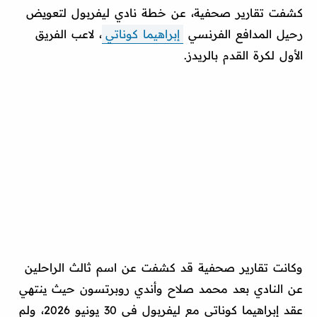
كشفت تقارير صحفية، عن خطة نادي ليفربول لتعويض
رحيل المدافع الفرنسي
إبراهيما كوناتي
، لاعب الفريق
الأول لكرة القدم بالريدز.
وكانت تقارير صحفية قد كشفت عن اسم ثالث الراحلين
عن النادي بعد محمد صلاح وأندي روبرتسون حيث ينتهي
عقد إبراهيما كوناتي مع ليفربول في 30 يونيو 2026، ولم