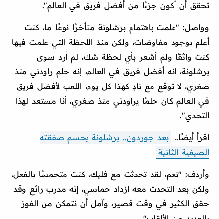
تحقق أن أكون جزءًا من أفضل فريق في العالم".
وواصل: "علمت باهتمام برشلونة متأخرًا نوعًا ما، كنت
أعلم بوجود مفاوضات، ولكن منذ اللحظة التي علمت فيها
كنت واثقًا ولم أشعر بأي لحظة شك، لم أرد سوى
برشلونة، إنه أفضل فريق في العالم، إنه حلم راودني منذ
صغري، لا توقع مع نادٍ كهذا كل يوم، اللعب لأفضل فريق
في العالم كان حلمًا يراودني منذ صغري، أنا مستعد لهذا
التحدي".
اقرأ أيضًا..
بعد جوردون.. برشلونة يحسم صفقته
الصيفية الثانية
وأردف: "نعم، لقد تحدثت مع فليك، كنت متحمسًا بالفعل،
ولكن بعد التحدث معه ازداد حماسي، إنه مدرب رائع وقد
حقق الكثير في وقت قصير، وآمل أن نتمكن من الفوز
بالعديد من الألقاب".