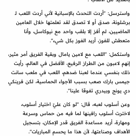
واسترسل: "أردت التحدث بالإسبانية لأني أردت اللعب لـ
برشلونة، صدق أو لا تصدق لقد تعلمتها خلال العامين
الماضيين، لم أفز إلا بلقب واحد مع نيوكاسل، وأنا
متعطش للفوز، أريد الفوز بكل شيء".
واستكمل: "اللعب مع لامين يامال وبقية الفريق أمر مثير،
إنهم لاعبون من الطراز الرفيع، الأفضل في العالم، رأيت
ذلك بنفسي عندما لعبنا ضدهم، اللعب في ملعب سانت
جيمس بارك صعب بسبب الأجواء الحماسية، لكن فرينكي
دي يونج وبيدري تفوقا علينا".
وعن أسلوب لعبه، قال: "لو كان عليّ اختيار أسلوب،
لاخترت أسلوب رافينها لما فيه من حماس وسرعة
ومهارة، أريد مساعدة الفريق قدر الإمكان، بتسجيل
الأهداف وصناعتها، لأن هذا ما يحسم المباريات".