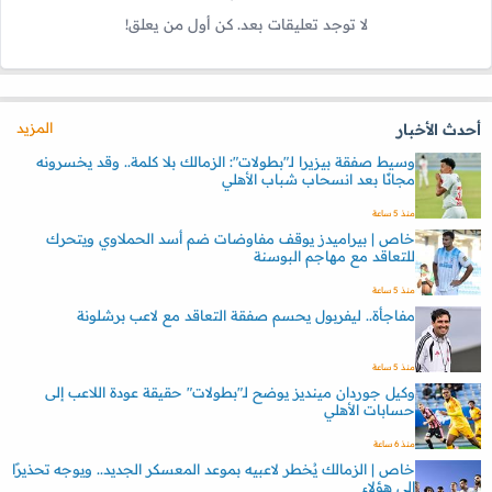
لا توجد تعليقات بعد. كن أول من يعلق!
المزيد
أحدث الأخبار
وسيط صفقة بيزيرا لـ"بطولات": الزمالك بلا كلمة.. وقد يخسرونه
مجانًا بعد انسحاب شباب الأهلي
منذ 5 ساعة
خاص | بيراميدز يوقف مفاوضات ضم أسد الحملاوي ويتحرك
للتعاقد مع مهاجم البوسنة
منذ 5 ساعة
مفاجأة.. ليفربول يحسم صفقة التعاقد مع لاعب برشلونة
منذ 5 ساعة
وكيل جوردان مينديز يوضح لـ"بطولات" حقيقة عودة اللاعب إلى
حسابات الأهلي
منذ 6 ساعة
خاص | الزمالك يُخطر لاعبيه بموعد المعسكر الجديد.. ويوجه تحذيرًا
إلى هؤلاء