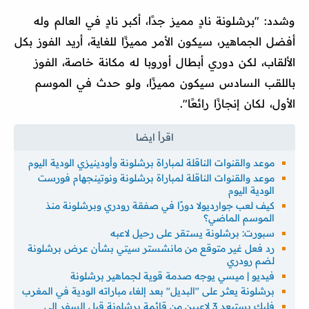
وشدد: "برشلونة نادٍ مميز جدًا، أكبر نادٍ في العالم وله
أفضل الجماهير، سيكون الأمر مميزًا للغاية، أريد الفوز بكل
الألقاب، لكن دوري أبطال أوروبا له مكانة خاصة، الفوز
باللقب السادس سيكون مميزًا، ولو حدث في الموسم
الأول، لكان إنجازًا رائعًا".
موعد والقنوات الناقلة لمباراة برشلونة وأودينيزي الودية اليوم
موعد والقنوات الناقلة لمباراة برشلونة ونوتينجهام فورست
الودية اليوم
كيف لعب جوارديولا دورًا في صفقة رودري وبرشلونة منذ
الموسم الماضي؟
سبورت: برشلونة يستقر على رحيل لاعبه
رد فعل غير متوقع من مانشستر سيتي بشأن عرض برشلونة
لضم رودري
فيديو | ميسي يوجه صدمة قوية لجماهير برشلونة
برشلونة يعثر على "البديل" بعد إلغاء مباراته الودية في المغرب
فليك يستبعد 3 لاعبين من قائمة برشلونة قبل السفر إلى