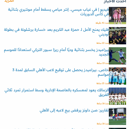
المزيد
أحدث الأخبار
فيديو | في غياب ميسي.. إنتر ميامي يسقط أمام مونتيري بثنائية
في كأس الدوريات
منذ 41 دقيقه
فليك يمنح الأمل لـ حمزة عبد الكريم بعد خسارة برشلونة في بطولة
أوديني
منذ 10 ساعة
بيراميدز يخسر بثنائية وديًا أمام ريزا سبور التركي استعدادًا للموسم
الجديد
منذ 13 ساعة
خاص.. بيراميدز يحصل على توقيع لاعب الأهلي السابق لمدة 3
مواسم
منذ 15 ساعة
الزمالك يعود لمعسكره بالعاصمة الإدارية وسط استمرار تمرد ثلاثي
الفريق
منذ 16 ساعة
تقارير: صن داونز يرفض بيع لاعبه إلى الأهلي
منذ 16 ساعة