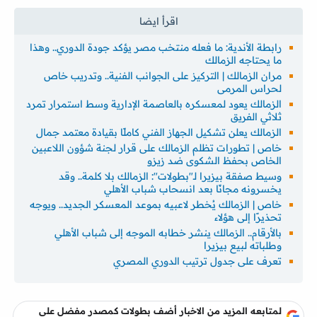
رابطة الأندية: ما فعله منتخب مصر يؤكد جودة الدوري.. وهذا
ما يحتاجه الزمالك
مران الزمالك | التركيز على الجوانب الفنية.. وتدريب خاص
لحراس المرمى
الزمالك يعود لمعسكره بالعاصمة الإدارية وسط استمرار تمرد
ثلاثي الفريق
الزمالك يعلن تشكيل الجهاز الفني كاملًا بقيادة معتمد جمال
خاص | تطورات تظلم الزمالك على قرار لجنة شؤون اللاعبين
الخاص بحفظ الشكوى ضد زيزو
وسيط صفقة بيزيرا لـ"بطولات": الزمالك بلا كلمة.. وقد
يخسرونه مجانًا بعد انسحاب شباب الأهلي
خاص | الزمالك يُخطر لاعبيه بموعد المعسكر الجديد.. ويوجه
تحذيرًا إلى هؤلاء
بالأرقام.. الزمالك ينشر خطابه الموجه إلى شباب الأهلي
وطلباته لبيع بيزيرا
تعرف على جدول ترتيب الدوري المصري
لمتابعه المزيد من الاخبار أضف بطولات كمصدر مفضل على