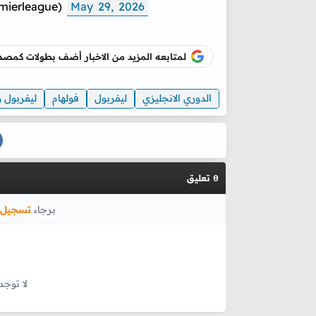
mierleague)
May 29, 2026
لمتابعه المزيد من الاخبار أضف بطولات كم
الدوري الانجليزي
ليفربول
فولهام
ليفربول و
تعليق
0
برجاء
تسجيل 
لا توجد