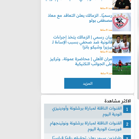
منذ 8 ساعة
رسميًا.. الزمالك يعلن التعاقد مع معاذ
مصطفى بولو
منذ 8 ساعة
بيان رسمي | الزمالك يتخذ إجراءات
قانونية ضد صحفي بسبب الإساءة لـ
بيزيرا وشيكو بانزا
منذ 8 ساعة
مران الأهلي | محاضرة عموتة.. وتركيز
على الجوانب التكتيكية
منذ 9 ساعة
المزيد
الاكثر مشاهدة
القنوات الناقلة لمباراة برشلونة وأودينيزي
الودية اليوم
القنوات الناقلة لمباراة برشلونة ونوتينجهام
فورست الودية اليوم
طرابزون سبور يعلن تحقيقه رقمًا قياسيًا