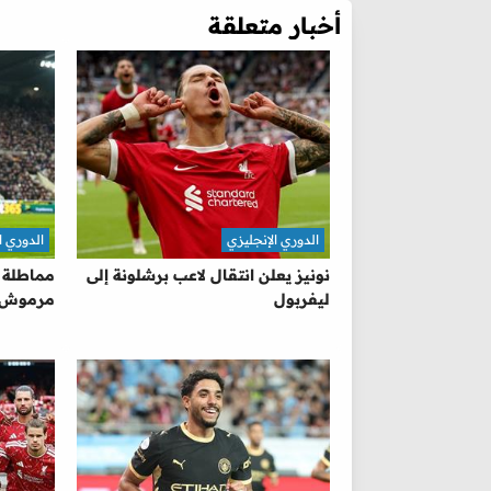
أخبار متعلقة
الدوري الإنجليزي
الدوري ا
نونيز يعلن انتقال لاعب برشلونة إلى
مماطلة ب
ليفربول
مرموش لـ