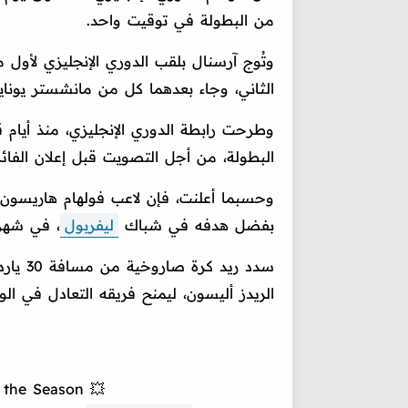
من البطولة في توقيت واحد.
الثاني، وجاء بعدهما كل من مانشستر يونايت
وطرحت رابطة الدوري الإنجليزي، منذ أيام 
البطولة، من أجل التصويت قبل إعلان الفائز 
وحسبما أعلنت، فإن لاعب فولهام هاريسون
بفضل هدفه في شباك
ليفربول
، في شهر 
سدد ري
الريدز أليسون، ليمنح فريقه التعادل في الو
 the Season 💥