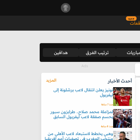
جديد
قعات
باريات
ترتيب الفرق
هدافين
المزيد
أحدث الأخبار
نونيز يعلن انتقال لاعب برشلونة إلى
ليفربول
منذ 7 ساعة
لمزاملة محمد صلاح.. طرابزون سبور
يحسم صفقة لاعب ليفربول السابق
منذ 8 ساعة
وهبي يخطط لاستبعاد لاعب الأهلي من
منتخب المغرب في تصفيات أمم إفريقيا