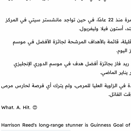
وتُوج آرسنال بلقب الدوري الإنجليزي لأول مرة منذ 22 عامًا، في حين تواجد مانشستر سيتي في المركز
د، أستون فيلا وليفربول.
قليلة، قائمة بالأهداف المرشحة لجائزة الأفضل في موسم
اليوم.
 ريد فاز بجائزة أفضل هدف في موسم الدوري الإنجليزي
يناير الماضي.
د كرة صاروخية من مسافة 30 ياردة في الزاوية العليا للمرمى، ولم يترك أي فرصة لحارس مرمى
قت القاتل.
What. A. Hit. 😍
Harrison Reed's long-range stunner is Guinness Goal of