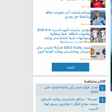
منذ 2 ساعة
رومانو يكشف آخر تطورات تعاقد
برشلونة مع رودري
منذ 2 ساعة
مواعيد مباريات اليوم السبت 8-8-2026
والقنوات الناقلة.. قمة إيطالية
ومواجهات نارية لمانشستر يونايتد
وريال مدريد وبرشلونة
منذ 4 ساعة
موعد والقناة الناقلة لمباراة باريس سان
جيرمان ومانشستر يونايتد الودية اليوم
منذ 12 ساعة
المزيد
الاكثر مشاهدة
تمت.. هيثم حسن إلى ناديه الجديد حتى
2030
"صدمة".. مدافع مانشستر يونايتد السابق:
محمد صلاح انتقل لـ طرابزون سبور لهذا
السبب