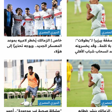
المصري
الدوري المصري
ة بيزيرا لـ"بطولات":
خاص | الزمالك يُخطر لاعبيه بموعد
بلا كلمة.. وقد يخسرونه
المعسكر الجديد.. ويوجه تحذيرًا إلى
عد انسحاب شباب الأهلي
هؤلاء
المصري
الدوري المصري
.. الزمالك ينشر خطابه
"مشكلة صحية غير موجودة".. أحمد