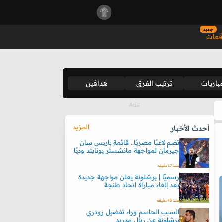
جديد
قعات
باريات
ترتيب الفرق
هدافين
المزيد
أحدث الأخبار
تضم لاعبًا مصريًا.. قائمة باريس سان
جيرمان لمواجهة مانشستر يونايتد وديًا
منذ 17 دقيقه
رسميًا | برشلونة يعلن مواجهة جديدة
بعد إلغاء مباراة اتحاد طنجة
منذ 43 دقيقه
السبب الحاسم وراء تفضيل رودري
برشلونة عن ريال مدريد