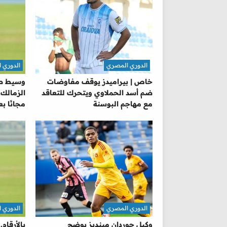
الدوري المصري
الدوري 
خاص | بيراميدز يوقف مفاوضات
وسيط صفق
ضم أسد الحملاوي ويتحرك للتعاقد
الزمالك 
مع مهاجم البوسنة
مجانًا ب
الدوري المصري
الدوري 
وكيل جوردان مينديز يوضح
بالأرقام