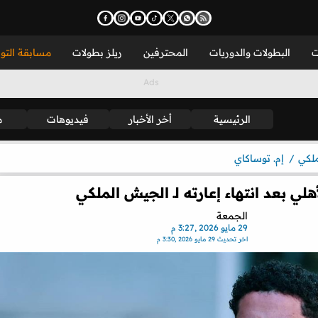
ت
البطولات والدوريات
المحترفين
ريلز بطولات
مسابقة التو
الرئيسية
أخر الأخبار
فيديوهات
م
لكي
إم. توساكاي
ي بعد انتهاء إعارته لـ الجيش الملكي
الجمعة
29 مايو 2026 ,3:27 م
اخر تحديث
29 مايو 2026 ,3:30 م