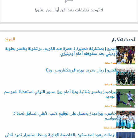
لا توجد تعليقات بعد. كن أول من يعلق!
المزيد
أحدث الأخبار
فيديو | بمشاركة قصيرة لـ حمزة عبد الكريم.. برشلونة يخسر بطولة
أوديني بعد سقوطه أمام أودينيزي
منذ 7 ساعة
فيديو | ريال مدريد يهزم فرينكفاروس وديًا
منذ 9 ساعة
بيراميدز يخسر بثنائية وديًا أمام ريزا سبور التركي استعدادًا للموسم
الجديد
منذ 9 ساعة
خاص.. بيراميدز يحصل على توقيع لاعب الأهلي السابق لمدة 3
مواسم
منذ 11 ساعة
الزمالك يعود لمعسكره بالعاصمة الإدارية وسط استمرار تمرد ثلاثي