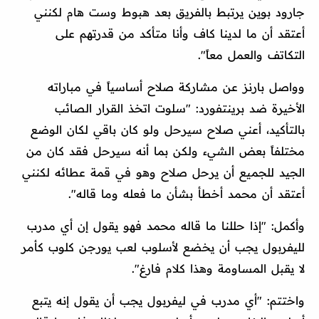
جارود بوين يرتبط بالفريق بعد هبوط وست هام لكنني
أعتقد أن ما لدينا كاف وأنا متأكد من قدرتهم على
التكاتف والعمل معاً".
وواصل بارنز عن مشاركة صلاح أساسياً في مباراته
الأخيرة ضد برينتفورد: "سلوت اتخذ القرار الصائب
بالتأكيد، أعني صلاح سيرحل ولو كان باقي لكان الوضع
مختلفاً بعض الشيء ولكن بما أنه سيرحل فقد كان من
الجيد للجميع أن يرحل صلاح وهو في قمة عطائه لكنني
أعتقد أن محمد أخطأ بشأن ما فعله وما قاله".
وأكمل: "إذا حللنا ما قاله محمد فهو يقول إن أي مدرب
لليفربول يجب أن يخضع لأسلوب لعب يورجن كلوب كأمر
لا يقبل المساومة وهذا كلام فارغ".
واختتم: "أي مدرب في ليفربول يجب أن يقول إنه يتبع