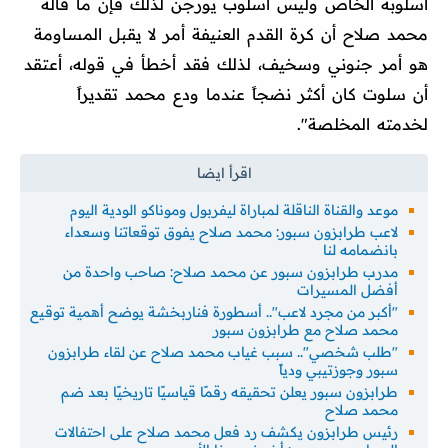
أسلوبه الخاص وليس أسلوب يورجن لذلك فإن ما قاله
محمد صلاح أن كرة القدم العنيفة أمر لا يقبل المساومة
هو أمر جنوني وسخيف، لذلك فقد أخطأ في قوله، أعتقد
أن سلوت كان أكثر نضجاً عندما ودع محمد تقديراً
لخدمته المخلصة".
موعد والقناة الناقلة لمباراة ليفربول وموناكو الودية اليوم
لاعب طرابزون سبور: محمد صلاح يفوق توقعاتنا وسعداء
بانضمامه لنا
مدرب طرابزون سبور عن محمد صلاح: صاحب واحدة من
أفضل المسيرات
"أكبر من مجرد لاعب".. أسطورة فناربخشة يوضح أهمية توقيع
محمد صلاح مع طرابزون سبور
"طلب شخصي".. سبب غياب محمد صلاح عن لقاء طرابزون
سبور وجوزتيبي ودياً
طرابزون سبور يعلن تحقيقه رقمًا قياسيًا تاريخيًا بعد ضم
محمد صلاح
رئيس طرابزون يكشف رد فعل محمد صلاح على احتفالات