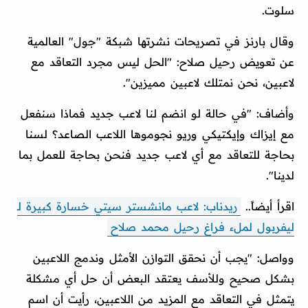
سلوت.
وقال بارنز في تصريحات نشرتها شبكة "جول" العالمية
عن تعويض رحيل صلاح: "الحل ليس مجرد التعاقد مع
لاعبين، نحن نمتلك لاعبين مميزين".
وأضاف: "في حالة لو انضم لنا لاعب جديد فماذا سنفعل
مع إيزاك وإيكتيكي وريو نجوموها اللاعب الصاعد؟ لسنا
بحاجة للتعاقد مع أي لاعب جديد فنحن بحاجة للعمل بما
لدينا".
اقرأ أيضاً..
ريدناب: لاعب مانشستر سيتي خسارة كبيرة لـ
ليفربول لملء فراغ رحيل محمد صلاح
وواصل: "يجب أن نحقق التوازن الأمثل وندمج اللاعبين
بشكل صحيح وللأسف يعتقد البعض أن حل أي مشكلة
يتمثل في التعاقد مع المزيد من اللاعبين، رأيت أن اسم