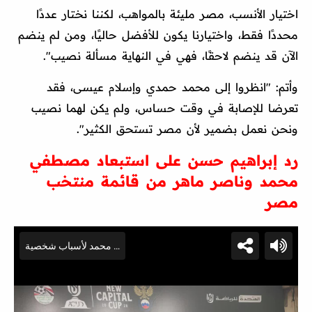
اختيار الأنسب، مصر مليئة بالمواهب، لكننا نختار عددًا
محددًا فقط، واختيارنا يكون للأفضل حاليًا، ومن لم ينضم
الآن قد ينضم لاحقًا، فهي في النهاية مسألة نصيب".
وأتم: "انظروا إلى محمد حمدي وإسلام عيسى، فقد
تعرضا للإصابة في وقت حساس، ولم يكن لهما نصيب
ونحن نعمل بضمير لأن مصر تستحق الكثير".
رد إبراهيم حسن على استبعاد مصطفي
محمد وناصر ماهر من قائمة منتخب
مصر