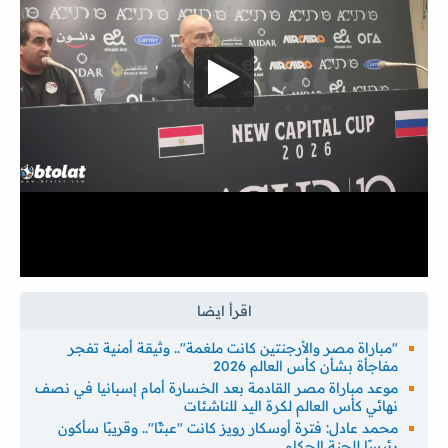
"مباراة مصر والأرجنتين كانت ملغمة".. وثيقة أمنية تفجر
مفاجأة بشأن كأس العالم 2026
موعد مباراة مصر القادمة بعد الخسارة أمام إسبانيا في نصف
نهائي كأس العالم لكرة اليد للناشئات
محمد عادل: فترة أوسكار رويز كانت "عبثًا".. وقريبًا سأكون
رئيسًا للجنة الحكام