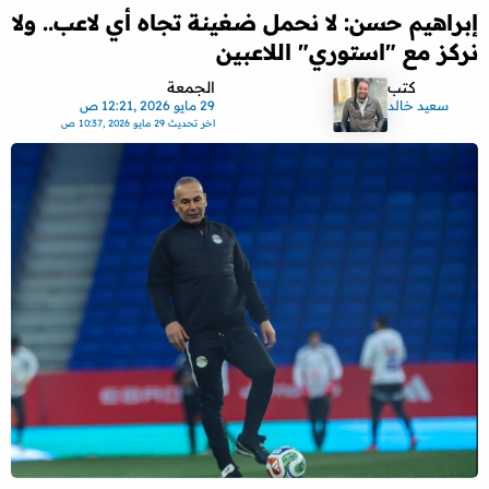
إبراهيم حسن: لا نحمل ضغينة تجاه أي لاعب.. ولا
نركز مع "استوري" اللاعبين
كتب
الجمعة
سعيد خالد
29 مايو 2026 ,12:21 ص
اخر تحديث
29 مايو 2026 ,10:37 ص