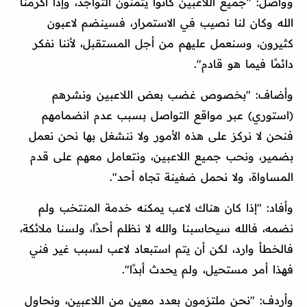
وواصل: "جميع اللاعبين كانوا يتمنون التواجد، وإذا أكرمنا
الله وكان لنا نصيب في الاستمرار، فسينضم لاعبون
كثيرون، وسنعمل عليهم من أجل المستقبل، لأننا نفكر
دائمًا فيما هو قادم".
وأضاف: "بخصوص غضب بعض اللاعبين ونشرهم
(استوري) عبر مواقع التواصل بسبب عدم انضمامهم
فنحن لا نركز على هذه الأمور ولا ننشغل بها نحن نعمل
بضمير، ونحب جميع اللاعبين، ونتعامل معهم على قدم
المساواة، ولا نحمل ضغينة تجاه أحد".
وأفاد: "إذا كان هناك لاعب يمكنه خدمة المنتخب ولم
نضمه، فالله سيحاسبنا والله لا نظلم أحدًا، ولسنا ملائكة،
فالخطأ وارد، لكن أن يتم استبعاد لاعب لسبب غير فني
فهذا أمر مستحيل، ولم يحدث أبدًا".
وأردف: "نحن ملتزمون بعدد معين من اللاعبين، ونحاول