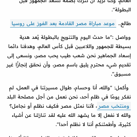
العالم، وكنا نريد أن نترك بصمة تسعد الجمهور قبل
البطولة".
طالع..
موعد مباراة مصر القادمة بعد الفوز على روسيا
وواصل :"ما حدث اليوم والتتويج بالبطولة يُعد هدية
بسيطة للجمهور واللاعبين قبل كأس العالم، وهدفنا دائما
إسعاد الجماهير نحن شعب طيب يحب مصر، ونسعى إلى
تقديم شيء محترم يليق باسم مصر، وأن نحقق إنجازُا غير
مسبوق".
وأكمل: "والله، أنا وحسام، طوال مسيرتنا في العمل، لم
نفكر يومًا في ظلم أحد، نحن نعمل من أجل مصلحة البلد
ومنتخب مصر
، لأننا نمثل مصر فكيف نظلم أو نجامل؟
والله لا نفعل إلا ما يشهد الله عليه لقد تنازلنا عن أشياء
كثيرة، وأطمئنكم أننا لا نظلم أحدا".