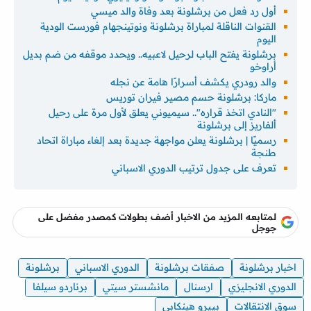
أول رد فعل من برشلونة بعد وفاة والد ميسي
القنوات الناقلة لمباراة برشلونة ونوتينجهام فورست الودية
اليوم
برشلونة يفتح الباب لرحيل لاعبيه.. ويحدد موقفه من ضم بديل
أراوخو
والد رودري يكشف أسرارًا هامة عن نجله
ماركا: برشلونة حسم مصير فيران توريس
"النادي اتخذ قراره".. سيميوني يعلق لأول مرة على رحيل
ألفاريز إلى برشلونة
رسميًا | برشلونة يعلن مواجهة جديدة بعد إلغاء مباراة اتحاد
طنجة
تعرف على جدول ترتيب الدوري الاسباني
لمتابعه المزيد من الاخبار أضف بطولات كمصدر مفضل على
جوجل
اخبار برشلونة
صفقات برشلونة
الدوري الاسباني
برشلونة
الدوري الانجليزي
ارسنال
مانشستر سيتي
برناردو سيلفا
سوق الانتقالات
بييرو هينكابي