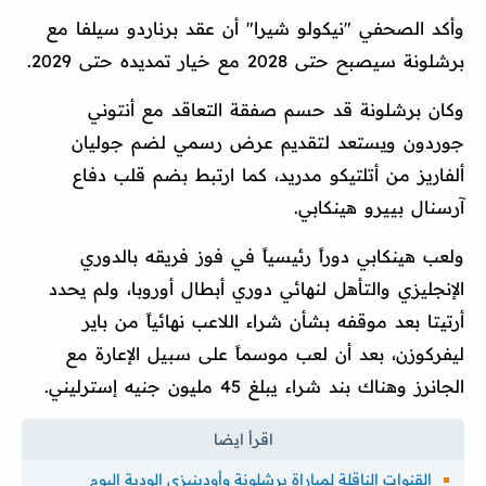
وأكد الصحفي "نيكولو شيرا" أن عقد برناردو سيلفا مع
برشلونة سيصبح حتى 2028 مع خيار تمديده حتى 2029.
وكان برشلونة قد حسم صفقة التعاقد مع أنتوني
جوردون ويستعد لتقديم عرض رسمي لضم جوليان
ألفاريز من أتلتيكو مدريد، كما ارتبط بضم قلب دفاع
آرسنال بييرو هينكابي.
ولعب هينكابي دوراً رئيسياً في فوز فريقه بالدوري
الإنجليزي والتأهل لنهائي دوري أبطال أوروبا، ولم يحدد
أرتيتا بعد موقفه بشأن شراء اللاعب نهائياً من باير
ليفركوزن، بعد أن لعب موسماً على سبيل الإعارة مع
الجانرز وهناك بند شراء يبلغ 45 مليون جنيه إسترليني.
القنوات الناقلة لمباراة برشلونة وأودينيزي الودية اليوم