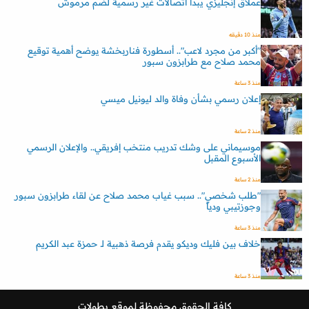
عملاق إنجليزي يبدأ اتصالات غير رسمية لضم مرموش
منذ 10 دقيقه
"أكبر من مجرد لاعب".. أسطورة فناربخشة يوضح أهمية توقيع
محمد صلاح مع طرابزون سبور
منذ 3 ساعة
إعلان رسمي بشأن وفاة والد ليونيل ميسي
منذ 2 ساعة
موسيماني على وشك تدريب منتخب إفريقي.. والإعلان الرسمي
الأسبوع المقبل
منذ 2 ساعة
"طلب شخصي".. سبب غياب محمد صلاح عن لقاء طرابزون سبور
وجوزتيبي ودياً
منذ 3 ساعة
خلاف بين فليك وديكو يقدم فرصة ذهبية لـ حمزة عبد الكريم
منذ 3 ساعة
كافة الحقوق محفوظة لموقع
بطولات