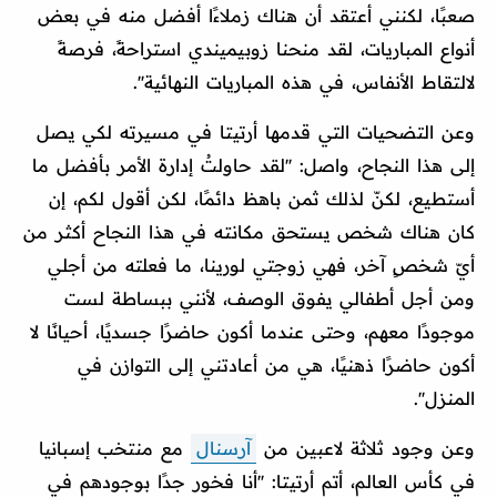
صعبًا، لكنني أعتقد أن هناك زملاءًا أفضل منه في بعض
أنواع المباريات، لقد منحنا زوبيميندي استراحةً، فرصةً
لالتقاط الأنفاس، في هذه المباريات النهائية''.
وعن التضحيات التي قدمها أرتيتا في مسيرته لكي يصل
إلى هذا النجاح، واصل: ''لقد حاولتُ إدارة الأمر بأفضل ما
أستطيع، لكنّ لذلك ثمن باهظ دائمًا، لكن أقول لكم، إن
كان هناك شخص يستحق مكانته في هذا النجاح أكثر من
أيّ شخصٍ آخر، فهي زوجتي لورينا، ما فعلته من أجلي
ومن أجل أطفالي يفوق الوصف، لأنني ببساطة لست
موجودًا معهم، وحتى عندما أكون حاضرًا جسديًا، أحيانًا لا
أكون حاضرًا ذهنيًا، هي من أعادتني إلى التوازن في
المنزل''.
وعن وجود ثلاثة لاعبين من
آرسنال
مع منتخب إسبانيا
في كأس العالم، أتم أرتيتا: ''أنا فخور جدًا بوجودهم في