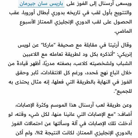
ويسعى آرسنال إلى الفوز على
باريس سان جيرمان
والتتويج بأول لقب في تاريخه بدوري أبطال أوروبا، عقب
الحصول على لقب الدوري الإنجليزي الممتاز الأسبوع
الماضي.
وقال أرتيتا في مقابلة مع صحيفة ''ماركا'' عن لويس
إنريكي: ''أتذكره بكل ود لطريقة تعامله مع اللاعبين
الشباب ولشخصيته كلاعب، بصفته مدربًا، أظهر قيادةً من
خلال اتباع نهج مُحدد، ورغم كل الانتقادات، ثابر وحقق
الفوز في النهاية بالطريقة التي فعلها، إنه مثال يحتذى به
للجميع''.
وعن طريقة لعب آرسنال هذا الموسم وكثرة الإصابات،
أضاف: ''مع الإصابات التي عانينا منها، لكل شيء وقته، لو
أدخلت تلك الإصابات في آلة وسألتها عن احتمالات الفوز
بالدوري الإنجليزي الممتاز، لكانت النتيجة 2%، ولم أكن