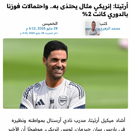
أرتيتا: إنريكي مثال يحتذى به.. واحتمالات فوزنا
بالدوري كانت 2%
كتب
الخميس
محمد الزهري
28 مايو 2026 ,6:12 م
اخر تحديث
28 مايو 2026 ,6:16 م
أشاد ميكيل أرتيتا، مدرب نادي آرسنال بمواطنه ونظيره
في باريس سان جيرمان، لويس إنريكي، موضحًا أن الأخير