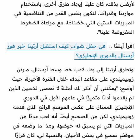
لأرضى بذلك، كان علينا إيجاد طرق أخرى، باستخدام
مواردنا وقدراتنا، لنكون بنفس القدر من التنافسية في
المباريات الستين التي خضناها، مع مراعاة الضغوط
المفروضة علينا''.
اقرأ أيضًا ..
في حفل شواء.. كيف استقبل أرتيتا خبر فوز
آرسنال بالدوري الإنجليزي؟
وتطرق أرتيتا إلى بقاء لاعب خط وسط آرسنال، مارتن
زوبيميندي، على مقاعد البدلاء خلال الفترة الأخيرة، حيث
أوضح: ''يمكنني أن أذكر لك أمثلةً لا تحصى للاعبين الذين
لم يقدموا أداءًا متميزًا في عامهم الأول في الدوري
الإنجليزي الممتاز، على عكس الموسم الرائع الذي قدمه
زوبيميندي، لكن من الصحيح أيضًا أنه لعب عددًا من
المباريات التي لم يسبق له خوضها، وهذا ما وضعه في
موقفٍ صعبٍ في بعض الأحيان، بالنسبة لي، كان قرارًا