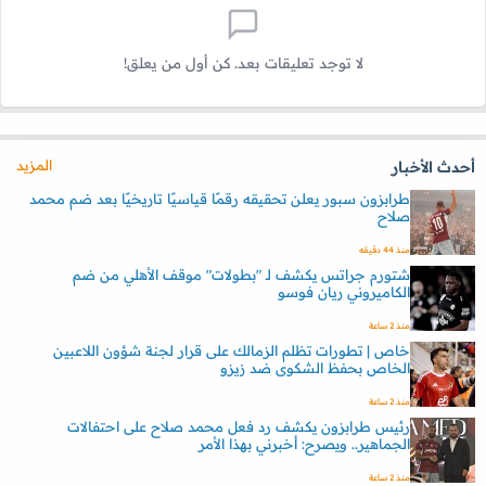
لا توجد تعليقات بعد. كن أول من يعلق!
المزيد
أحدث الأخبار
طرابزون سبور يعلن تحقيقه رقمًا قياسيًا تاريخيًا بعد ضم محمد
صلاح
منذ 44 دقيقه
شتورم جراتس يكشف لـ "بطولات" موقف الأهلي من ضم
الكاميروني ريان فوسو
منذ 2 ساعة
خاص | تطورات تظلم الزمالك على قرار لجنة شؤون اللاعبين
الخاص بحفظ الشكوى ضد زيزو
منذ 2 ساعة
رئيس طرابزون يكشف رد فعل محمد صلاح على احتفالات
الجماهير.. ويصرح: أخبرني بهذا الأمر
منذ 2 ساعة