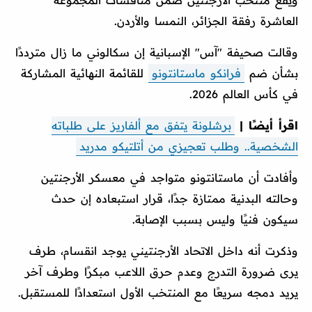
العاشرة رفقة الجزائر، النمسا والأردن.
وقالت صحيفة "آس" الإسبانية إن سكالوني ما زال مترددًا
بشأن ضم
فرانكو ماستانتونو
للقائمة النهائية المشاركة
في كأس العالم 2026.
اقرأ أيضًا |
برشلونة يتفق مع ألفاريز على طلباته
الشخصية.. وطلب تعجيزي من أتلتيكو مدريد
وأفادت أن ماستانتونو متواجد في معسكر الأرجنتين
وحالته البدنية ممتازة جدًا، قرار استبعاده إن حدث
سيكون فنيًا وليس بسبب الإصابة.
وذكرت أنه داخل الاتحاد الأرجنتيني يوجد انقسام، طرف
يرى ضرورة التدرج وعدم حرق اللاعب مبكرًا وطرف آخر
يريد دمجه سريعًا مع المنتخب الأول استعدادًا للمستقبل.