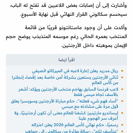
وأشارت إلى أن إصابات بعض اللاعبين قد تفتح له الباب،
سيحسم سكالوني القرار النهائي قبل نهاية الأسبوع.
وأكدت على أن وجود ماستانتونو قريبًا من قائمة
المنتخب بعمره الحالي رغم موسمه المتذبذب يوضح حجم
الإيمان بموهبته داخل الأرجنتين.
ريال مدريد يعلن إعارة لاعبه في الميركاتو الصيفي
ثنائي الأرجنتين يستعين بشركة أمن خاصة بعد إقصاء إنجلترا
من كأس العالم
لاعب فرنسا السابق يهاجم منتخب الأرجنتين ويؤكد: أشعر
بالأسف تجاه ميسي فقط
"أساء فهم شيء فعلته".. حكم مباراة الأرجنتين وسويسرا يعلق
لأول مرة على مشادته مع ميسي
ليساندرو مارتينيز: كشفنا للعالم معنى أن تكون أرجنتينيًا.. ولا
أعرف سر الهجوم علينا
رسميًا.. حكم نهائي كأس العالم 2026 يعلن اعتزاله
''متأسف لكم''.. رسالة مؤثرة من سكالوني إلى جماهير