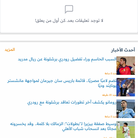
لا توجد تعليقات بعد. كن أول من يعلق!
المزيد
أحدث الأخبار
السبب الحاسم وراء تفضيل رودري برشلونة عن ريال مدريد
منذ 2 ساعة
تضم لاعبًا مصريًا.. قائمة باريس سان جيرمان لمواجهة مانشستر
يونايتد وديًا
منذ 15 دقيقه
رومانو يكشف آخر تطورات تعاقد برشلونة مع رودري
منذ 2 ساعة
وسيط صفقة بيزيرا لـ"بطولات": الزمالك بلا كلمة.. وقد يخسرونه
مجانًا بعد انسحاب شباب الأهلي
منذ 12 ساعة