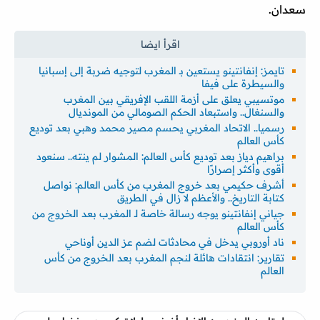
سعدان.
تايمز: إنفانتينو يستعين بـ المغرب لتوجيه ضربة إلى إسبانيا
والسيطرة على فيفا
موتسيبي يعلق على أزمة اللقب الإفريقي بين المغرب
والسنغال.. واستبعاد الحكم الصومالي من المونديال
رسميا.. الاتحاد المغربي يحسم مصير محمد وهبي بعد توديع
كأس العالم
براهيم دياز بعد توديع كأس العالم: المشوار لم ينته.. سنعود
أقوى وأكثر إصرارًا
أشرف حكيمي بعد خروج المغرب من كأس العالم: نواصل
كتابة التاريخ.. والأعظم لا زال في الطريق
جياني إنفانتينو يوجه رسالة خاصة لـ المغرب بعد الخروج من
كأس العالم
ناد أوروبي يدخل في محادثات لضم عز الدين أوناحي
تقارير: انتقادات هائلة لنجم المغرب بعد الخروج من كأس
العالم