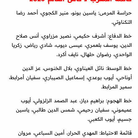
حراسة المرمى: ياسين بونو، منير الكجوي، أحمد رضا
التكناوتي.
خط الدفاع: أشرف حكيمي، نصير مزراوي، أنس صلاح
الدين، يوسف بلعمري، عيسى ديوب، شادي رياض، زكريا
الواحدي، رضوان حلهال، نايف أكرد.
خط الوسط: نائل العيناوي، بلال الخنوس، عز الدين
أوناحي، أيوب بوعدي، إسماعيل الصيباري، سفيان أمرابط،
سمير المرابط.
خط الهجوم: براهيم دياز، عبد الصمد الزلزولي، أيوب
عميموني، سفيان رحيمي، شمس الدين طالبي، ياسين
جسيم، أيوب الكعبي.
قائمة الاحتياط: المهدي الحرار، أمين السباعي، مروان