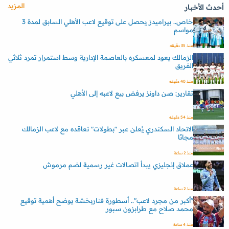
المزيد
أحدث الأخبار
خاص.. بيراميدز يحصل على توقيع لاعب الأهلي السابق لمدة 3
مواسم
منذ 35 دقيقه
الزمالك يعود لمعسكره بالعاصمة الإدارية وسط استمرار تمرد ثلاثي
الفريق
منذ 40 دقيقه
تقارير: صن داونز يرفض بيع لاعبه إلى الأهلي
منذ 54 دقيقه
الاتحاد السكندري يُعلن عبر "بطولات" تعاقده مع لاعب الزمالك
مجانًا
منذ 2 ساعة
عملاق إنجليزي يبدأ اتصالات غير رسمية لضم مرموش
منذ 2 ساعة
"أكبر من مجرد لاعب".. أسطورة فناربخشة يوضح أهمية توقيع
محمد صلاح مع طرابزون سبور
منذ 4 ساعة