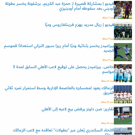
فيديو | بمشاركة قصيرة لـ حمزة عبد الكريم.. برشلونة يخسر بطولة
أوديني بعد سقوطه أمام أودينيزي
منذ 7 ساعة
فيديو | ريال مدريد يهزم فرينكفاروس وديًا
منذ 9 ساعة
بيراميدز يخسر بثنائية وديًا أمام ريزا سبور التركي استعدادًا للموسم
الجديد
منذ 9 ساعة
خاص.. بيراميدز يحصل على توقيع لاعب الأهلي السابق لمدة 3
مواسم
منذ 11 ساعة
الزمالك يعود لمعسكره بالعاصمة الإدارية وسط استمرار تمرد ثلاثي
الفريق
منذ 11 ساعة
تقارير: صن داونز يرفض بيع لاعبه إلى الأهلي
منذ 11 ساعة
الاتحاد السكندري يُعلن عبر "بطولات" تعاقده مع لاعب الزمالك
مجانًا