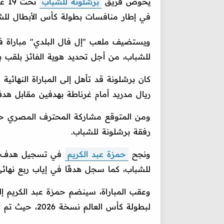
يخوض فريق
برشلونة للشباب
تحت
في إطار منافسات بطولة كأس الأبطال للش
ويستضيف ملعب "إل فال البلدي" مباراة فر
للشباب، من أجل تحديد هوية الفائز بلقب بطولة
كان برشلونة قد تأهل إلى المباراة النهائ
ريال مدريد أمام غرناطة بهدفين مقابل هد
ومن المتوقع مشاركة المحترف المصري حمزة 
رفقة برشلونة للشباب.
ونجح
حمزة عبد الكريم
في تسجيل هدف في
للشباب، كما سجل هدفًا في إياب ربع نهائي
وعقب المباراة، سينضم حمزة عبد الكريم إ
لبطولة كأس العالم نسخة 2026، حيث تم استدعائه من جانب المدرب حسام حسن.