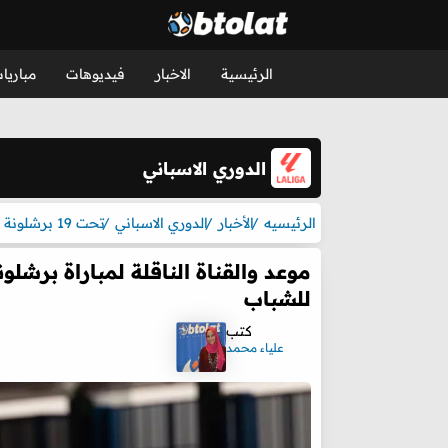
الرئيسية
الاخبار
فيديوهات
مباريا
الدوري الاسباني
الرئيسيه
الأخبار
الدوري الاسباني
تحت 19 برشلونة
موعد والقناة الناقلة لمباراة برشلو
للشباب
كتب
علياء محمد