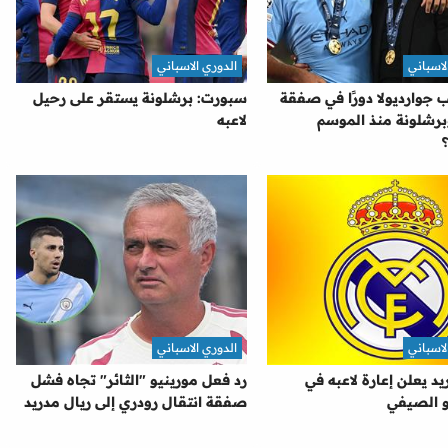
لاسباني
الدوري الاسباني
جوارديولا دورًا في صفقة
سبورت: برشلونة يستقر على رحيل
برشلونة منذ الموسم
لاعبه
لاسباني
الدوري الاسباني
يد يعلن إعارة لاعبه في
رد فعل مورينيو "الثائر" تجاه فشل
و الصيفي
صفقة انتقال رودري إلى ريال مدريد