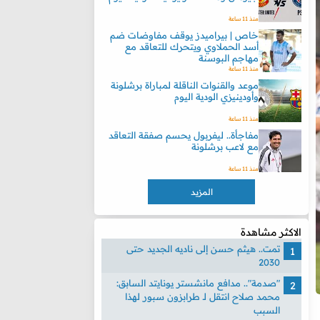
منذ 11 ساعة
خاص | بيراميدز يوقف مفاوضات ضم
أسد الحملاوي ويتحرك للتعاقد مع
مهاجم البوسنة
منذ 11 ساعة
موعد والقنوات الناقلة لمباراة برشلونة
وأودينيزي الودية اليوم
منذ 11 ساعة
مفاجأة.. ليفربول يحسم صفقة التعاقد
مع لاعب برشلونة
منذ 11 ساعة
المزيد
الاكثر مشاهدة
تمت.. هيثم حسن إلى ناديه الجديد حتى
2030
"صدمة".. مدافع مانشستر يونايتد السابق:
محمد صلاح انتقل لـ طرابزون سبور لهذا
السبب