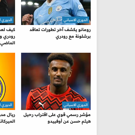
الدوري الاسباني
الدوري ا
رومانو يكشف آخر تطورات تعاقد
كيف لعب 
برشلونة مع رودري
رودري و
الماضي؟
الدوري الاسباني
الدوري ا
مؤشر رسمي قوي على اقتراب رحيل
ريال مدر
هيثم حسن عن أوفييدو
الميركات