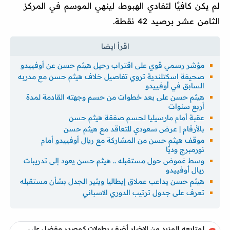
لم يكن كافيًا لتفادي الهبوط، لينهي الموسم في المركز
الثامن عشر برصيد 42 نقطة.
مؤشر رسمي قوي على اقتراب رحيل هيثم حسن عن أوفييدو
صحيفة اسكتلندية تروي تفاصيل خلاف هيثم حسن مع مدربه
السابق في أوفييدو
هيثم حسن على بعد خطوات من حسم وجهته القادمة لمدة
أربع سنوات
عقبة أمام مارسيليا لحسم صفقة هيثم حسن
بالأرقام | عرض سعودي للتعاقد مع هيثم حسن
موقف هيثم حسن من المشاركة مع ريال أوفييدو أمام
نورمبرج وديًا
وسط غموض حول مستقبله .. هيثم حسن يعود إلى تدريبات
ريال أوفييدو
هيثم حسن يداعب عملاق إيطاليا ويثير الجدل بشأن مستقبله
تعرف على جدول ترتيب الدوري الاسباني
لمتابعه المزيد من الاخبار أضف بطولات كمصدر مفضل على