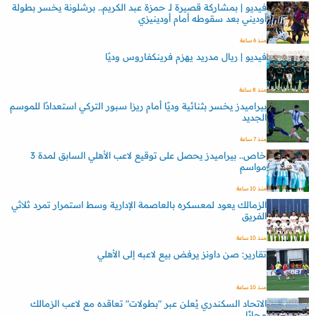
فيديو | بمشاركة قصيرة لـ حمزة عبد الكريم.. برشلونة يخسر بطولة
أوديني بعد سقوطه أمام أودينيزي
منذ 6 ساعة
فيديو | ريال مدريد يهزم فرينكفاروس وديًا
منذ 8 ساعة
بيراميدز يخسر بثنائية وديًا أمام ريزا سبور التركي استعدادًا للموسم
الجديد
منذ 7 ساعة
خاص.. بيراميدز يحصل على توقيع لاعب الأهلي السابق لمدة 3
مواسم
منذ 10 ساعة
الزمالك يعود لمعسكره بالعاصمة الإدارية وسط استمرار تمرد ثلاثي
الفريق
منذ 10 ساعة
تقارير: صن داونز يرفض بيع لاعبه إلى الأهلي
منذ 10 ساعة
الاتحاد السكندري يُعلن عبر "بطولات" تعاقده مع لاعب الزمالك
مجانًا