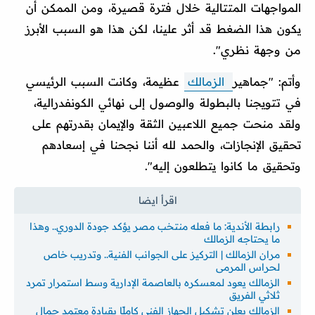
المواجهات المتتالية خلال فترة قصيرة، ومن الممكن أن
يكون هذا الضغط قد أثر علينا، لكن هذا هو السبب الأبرز
من وجهة نظري".
وأتم: "جماهير
الزمالك
عظيمة، وكانت السبب الرئيسي
في تتويجنا بالبطولة والوصول إلى نهائي الكونفدرالية،
ولقد منحت جميع اللاعبين الثقة والإيمان بقدرتهم على
تحقيق الإنجازات، والحمد لله أننا نجحنا في إسعادهم
وتحقيق ما كانوا يتطلعون إليه".
رابطة الأندية: ما فعله منتخب مصر يؤكد جودة الدوري.. وهذا
ما يحتاجه الزمالك
مران الزمالك | التركيز على الجوانب الفنية.. وتدريب خاص
لحراس المرمى
الزمالك يعود لمعسكره بالعاصمة الإدارية وسط استمرار تمرد
ثلاثي الفريق
الزمالك يعلن تشكيل الجهاز الفني كاملًا بقيادة معتمد جمال