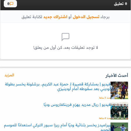
تعليق
0
0
برجاء
تسجيل الدخول
أو
اشتراك جديد
لكتابة تعليق
لا توجد تعليقات بعد. كن أول من يعلق!
المزيد
أحدث الأخبار
فيديو | بمشاركة قصيرة لـ حمزة عبد الكريم.. برشلونة يخسر بطولة
أوديني بعد سقوطه أمام أودينيزي
منذ 5 ساعة
فيديو | ريال مدريد يهزم فرينكفاروس وديًا
منذ 8 ساعة
بيراميدز يخسر بثنائية وديًا أمام ريزا سبور التركي استعدادًا للموسم
الجديد