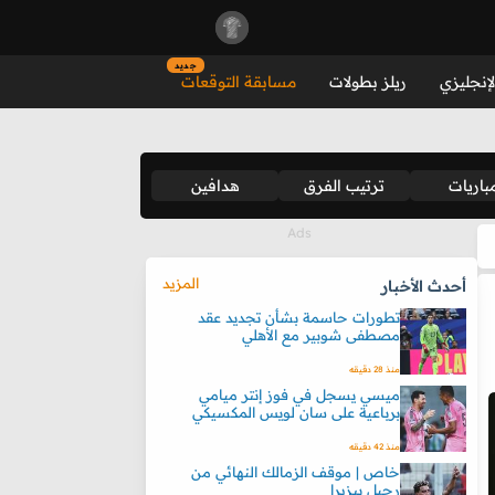
جديد
لإنجليزي
ريلز بطولات
مسابقة التوقعات
باريات
ترتيب الفرق
هدافين
المزيد
أحدث الأخبار
تطورات حاسمة بشأن تجديد عقد
مصطفى شوبير مع الأهلي
منذ 28 دقيقه
ميسي يسجل في فوز إنتر ميامي
برباعية على سان لويس المكسيكي
منذ 42 دقيقه
خاص | موقف الزمالك النهائي من
رحيل بيزيرا