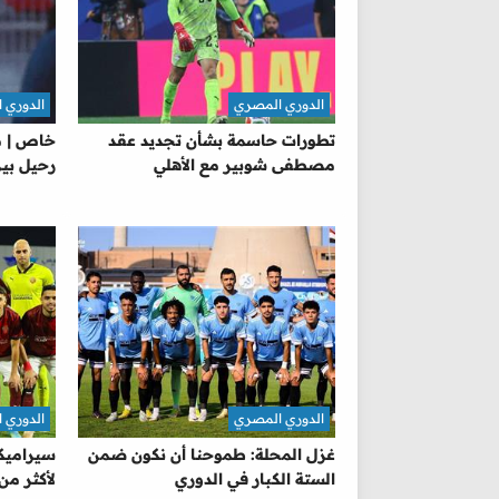
الدوري المصري
الدوري 
تطورات حاسمة بشأن تجديد عقد
خاص | م
مصطفى شوبير مع الأهلي
رحيل بيز
الدوري المصري
الدوري 
غزل المحلة: طموحنا أن نكون ضمن
سيراميكا
الستة الكبار في الدوري
لأكثر من