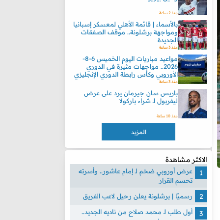
منذ 2 ساعة
بالأسماء | قائمة الأهلي لمعسكر إسبانيا
ومواجهة برشلونة.. موقف الصفقات
الجديدة
منذ 3 ساعة
مواعيد مباريات اليوم الخميس 6-8-
2026.. مواجهات مثيرة في الدوري
الأوروبي وكأس رابطة الدوري الإنجليزي
منذ 3 ساعة
باريس سان جيرمان يرد على عرض
ليفربول لـ شراء باركولا
منذ 10 ساعة
المزيد
الاكثر مشاهدة
عرض أوروبي ضخم لـ إمام عاشور.. وأسرته
تحسم القرار
رسميًا | برشلونة يعلن رحيل لاعب الفريق
أول طلب لـ محمد صلاح من ناديه الجديد..