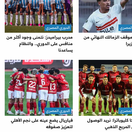
المصري
الدوري المصري
وقف الزمالك النهائي من
مدرب بيراميدز: نتمنى وجود أكثر من
يرا
منافس على الدوري.. والنظام
يساعدنا
المصري
الدوري المصري
 كليوباترا: نريد الوصول
فياريال يضع عينه على نجم الأهلي
 المربع الذهبي
لتعزيز صفوفه