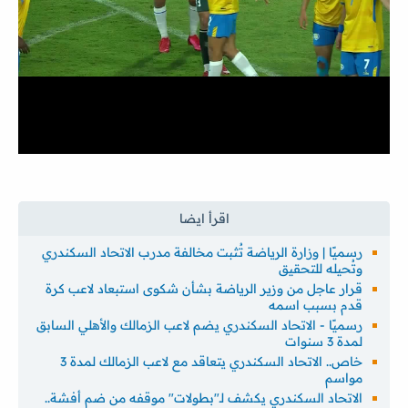
رسميًا | وزارة الرياضة تُثبت مخالفة مدرب الاتحاد السكندري
وتُحيله للتحقيق
قرار عاجل من وزير الرياضة بشأن شكوى استبعاد لاعب كرة
قدم بسبب اسمه
رسميًا - الاتحاد السكندري يضم لاعب الزمالك والأهلي السابق
لمدة 3 سنوات
خاص.. الاتحاد السكندري يتعاقد مع لاعب الزمالك لمدة 3
مواسم
الاتحاد السكندري يكشف لـ"بطولات" موقفه من ضم أفشة..