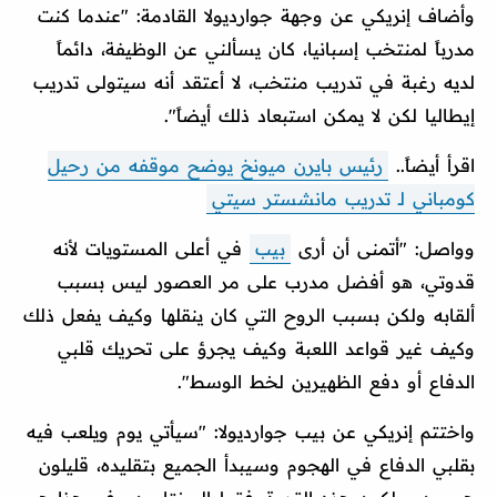
وأضاف إنريكي عن وجهة جوارديولا القادمة: "عندما كنت
مدرباً لمنتخب إسبانيا، كان يسألني عن الوظيفة، دائماً
لديه رغبة في تدريب منتخب، لا أعتقد أنه سيتولى تدريب
إيطاليا لكن لا يمكن استبعاد ذلك أيضاً".
اقرأ أيضاً..
رئيس بايرن ميونخ يوضح موقفه من رحيل
كومباني لـ تدريب مانشستر سيتي
وواصل: "أتمنى أن أرى
بيب
في أعلى المستويات لأنه
قدوتي، هو أفضل مدرب على مر العصور ليس بسبب
ألقابه ولكن بسبب الروح التي كان ينقلها وكيف يفعل ذلك
وكيف غير قواعد اللعبة وكيف يجرؤ على تحريك قلبي
الدفاع أو دفع الظهيرين لخط الوسط".
واختتم إنريكي عن بيب جوارديولا: "سيأتي يوم ويلعب فيه
بقلبي الدفاع في الهجوم وسيبدأ الجميع بتقليده، قليلون