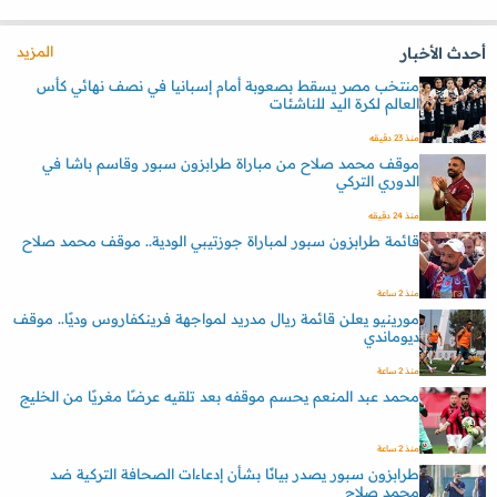
المزيد
أحدث الأخبار
منتخب مصر يسقط بصعوبة أمام إسبانيا في نصف نهائي كأس
العالم لكرة اليد للناشئات
منذ 23 دقيقه
موقف محمد صلاح من مباراة طرابزون سبور وقاسم باشا في
الدوري التركي
منذ 24 دقيقه
قائمة طرابزون سبور لمباراة جوزتيبي الودية.. موقف محمد صلاح
منذ 2 ساعة
مورينيو يعلن قائمة ريال مدريد لمواجهة فرينكفاروس وديًا.. موقف
ديوماندي
منذ 2 ساعة
محمد عبد المنعم يحسم موقفه بعد تلقيه عرضًا مغريًا من الخليج
منذ 2 ساعة
طرابزون سبور يصدر بيانًا بشأن إدعاءات الصحافة التركية ضد
محمد صلاح