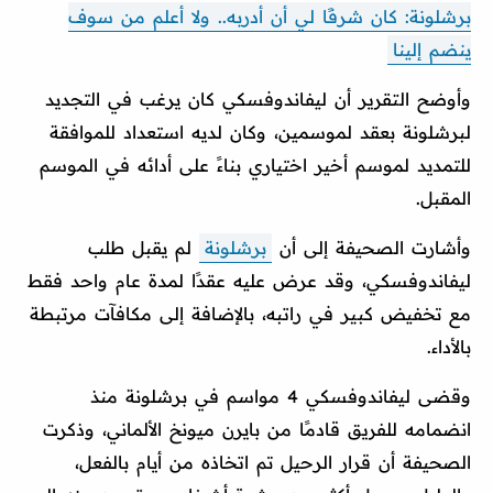
برشلونة: كان شرفًا لي أن أدربه.. ولا أعلم من سوف
ينضم إلينا
وأوضح التقرير أن ليفاندوفسكي كان يرغب في التجديد
لبرشلونة بعقد لموسمين، وكان لديه استعداد للموافقة
للتمديد لموسم أخير اختياري بناءً على أدائه في الموسم
المقبل.
وأشارت الصحيفة إلى أن
برشلونة
لم يقبل طلب
ليفاندوفسكي، وقد عرض عليه عقدًا لمدة عام واحد فقط
مع تخفيض كبير في راتبه، بالإضافة إلى مكافآت مرتبطة
بالأداء.
وقضى ليفاندوفسكي 4 مواسم في برشلونة منذ
انضمامه للفريق قادمًا من بايرن ميونخ الألماني، وذكرت
الصحيفة أن قرار الرحيل تم اتخاذه من أيام بالفعل،