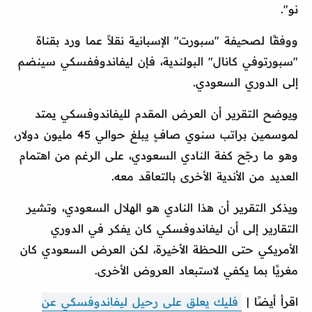
نو".
ووفقًا لصحيفة "سبورت" الإسبانية نقلاً عما ورد بقناة
"سبورتوفي كانال" البولندية، فإن ليفاندوففسكي سينضم
إلى الدوري السعودي.
ويوضح التقرير أن العرض المقدم لليفاندوفسكي يمتد
لموسمين براتب سنوي صافٍ يبلغ حوالي 45 مليون دولار،
وهو ما رجّح كفة النادي السعودي، على الرغم من اهتمام
العديد من الأندية الأخرى بالتعاقد معه.
ويذكر التقرير أن هذا النادي هو الهلال السعودي، وتشير
التقارير إلى أن ليفاندوفسكي كان يفكر في الدوري
الأمريكي حتى اللحظة الأخيرة، لكن العرض السعودي كان
مغريًا بما يكفي لاستبعاد العروض الأخرى.
اقرأ أيضًا |
فليك يعلق على رحيل ليفاندوفسكي عن