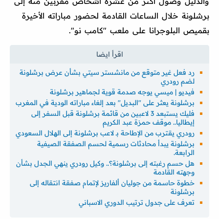
والدليل وصول أكثر من عشرة أشخاص مقربين منه إلى
برشلونة خلال الساعات القادمة لحضور مباراته الأخيرة
بقميص البلوجرانا على ملعب "كامب نو".
رد فعل غير متوقع من مانشستر سيتي بشأن عرض برشلونة
لضم رودري
فيديو | ميسي يوجه صدمة قوية لجماهير برشلونة
برشلونة يعثر على "البديل" بعد إلغاء مباراته الودية في المغرب
فليك يستبعد 3 لاعبين من قائمة برشلونة قبل السفر إلى
إيطاليا.. موقف حمزة عبد الكريم
رودري يقترب من الإطاحة بـ لاعب برشلونة إلى الهلال السعودي
برشلونة يبدأ محادثات رسمية لحسم الصفقة الصيفية
الرابعة.
هل حسم رغبته إلى برشلونة؟.. وكيل رودري ينهي الجدل بشأن
وجهته القادمة
خطوة حاسمة من جوليان ألفاريز لإتمام صفقة انتقاله إلى
برشلونة
تعرف على جدول ترتيب الدوري الاسباني