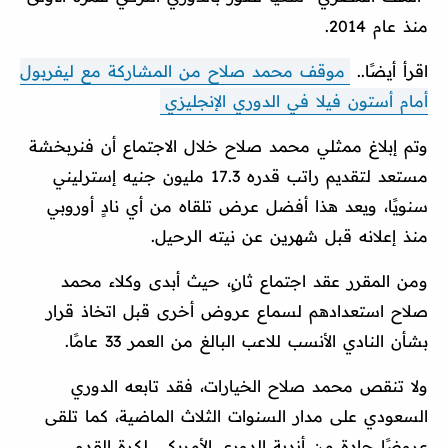
منذ عام 2014.
اقرأ أيضًا..
موقف محمد صلاح من المشاركة مع ليفربول
أمام أستون فيلا في الدوري الإنجليزي
وتم إبلاغ ممثلي محمد صلاح خلال الاجتماع أن فنربخشة
مستعد لتقديم راتب قدره 17.3 مليون جنيه إسترليني
سنويًا، ويعد هذا أفضل عرض تلقاه من أي نادٍ أوروبي
منذ إعلانه قبل شهرين عن نيته الرحيل.
ومن المقرر عقد اجتماع ثانٍ، حيث أبدى وكلاء محمد
صلاح استعدادهم لسماع عروض أخرى قبل اتخاذ قرار
بشأن النادي الأنسب للاعب البالغ من العمر 33 عامًا.
ولا تنقص محمد صلاح الخيارات، فقد تابعه الدوري
السعودي على مدار السنوات الثلاث الماضية، كما تلقى
عروضًا جادة من أندية الدوري الأمريكي لكرة القدم.