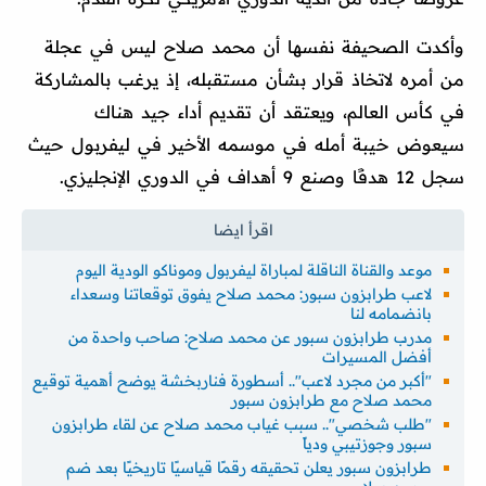
وأكدت الصحيفة نفسها أن محمد صلاح ليس في عجلة
من أمره لاتخاذ قرار بشأن مستقبله، إذ يرغب بالمشاركة
في كأس العالم، ويعتقد أن تقديم أداء جيد هناك
سيعوض خيبة أمله في موسمه الأخير في ليفربول حيث
سجل 12 هدفًا وصنع 9 أهداف في الدوري الإنجليزي.
موعد والقناة الناقلة لمباراة ليفربول وموناكو الودية اليوم
لاعب طرابزون سبور: محمد صلاح يفوق توقعاتنا وسعداء
بانضمامه لنا
مدرب طرابزون سبور عن محمد صلاح: صاحب واحدة من
أفضل المسيرات
"أكبر من مجرد لاعب".. أسطورة فناربخشة يوضح أهمية توقيع
محمد صلاح مع طرابزون سبور
"طلب شخصي".. سبب غياب محمد صلاح عن لقاء طرابزون
سبور وجوزتيبي ودياً
طرابزون سبور يعلن تحقيقه رقمًا قياسيًا تاريخيًا بعد ضم