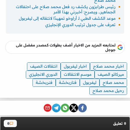
محمد صلاح
رئيس طرابزون يكشف رد فعل محمد صلاح على احتفالات
الجماهير.. ويصرح: أخبرني بهذا الأمر
موعد الكشف الطبي لـ أراوخو تمهيدًا لانتقاله إلى ليفربول
تعرف على جدول ترتيب الدوري الإنجليزي
لمتابعه المزيد من الاخبار أضف بطولات كمصدر مفضل على
جوجل
اخبار محمد صلاح
اخبار ليفربول
انتقالات الصيف
ميركاتو الصيف
موسم الانتقالات
الدوري الانجليزي
محمد صلاح
ليفربول
فناربخشة
فنربخشة
رحيل محمد صلاح
تعليق
0
0