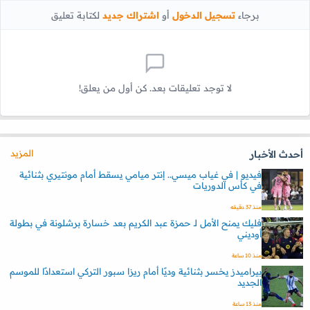
برجاء
تسجيل الدخول
أو
اشتراك جديد
لكتابة تعليق
لا توجد تعليقات بعد. كن أول من يعلق!
المزيد
أحدث الأخبار
فيديو | في غياب ميسي.. إنتر ميامي يسقط أمام مونتيري بثنائية
في كأس الدوريات
منذ 37 دقيقه
فليك يمنح الأمل لـ حمزة عبد الكريم بعد خسارة برشلونة في بطولة
أوديني
منذ 10 ساعة
بيراميدز يخسر بثنائية وديًا أمام ريزا سبور التركي استعدادًا للموسم
الجديد
منذ 13 ساعة