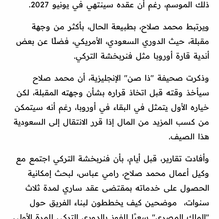
ذلك الموسم، رغم أن عقده سينتهي في يونيو 2027.
ويرتبط محمد صلاح، بطبيعة الحال، بأكثر من وجهة
مقبلة، حيث الدوري السعودي، الأمريكي، فضلًا عن بعض
أندية قارة أوروبا مثل فنربخشة التركي.
وذكرت صحيفة "ذا صن" الإنجليزية، أن محمد صلاح
سيأخذ وقته قبل اتخاذ قراره بشأن وجهته المقبلة، لكن
خياره الأول يتمثل في البقاء في أوروبا، رغم أنه سيتمكن
من كسب المزيد من المال إذا قرر الانتقال إلى السعودية
هذا الصيف.
وأفادت تقارير، قبل أيام، بأن فنربخشة التركي اجتمع مع
وكيل أعمال محمد صلاح، رامي عباس، لبحث إمكانية
الحصول على خدماته بمقتضى عقد ساري لمدة ثلاث
سنوات، موضحين كيف يخططون لبناء الفريق حول
"الملك المصري" سعيًا للفوز بالدوري التركي للمرة الأولى