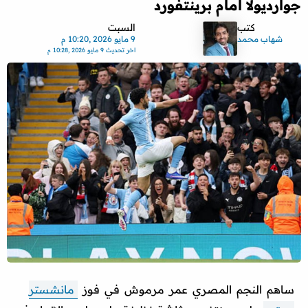
جوارديولا أمام برينتفورد
كتب
السبت
شهاب محمد
9 مايو 2026 ,10:20 م
اخر تحديث
9 مايو 2026 ,10:28 م
ساهم النجم المصري عمر مرموش في فوز
مانشستر