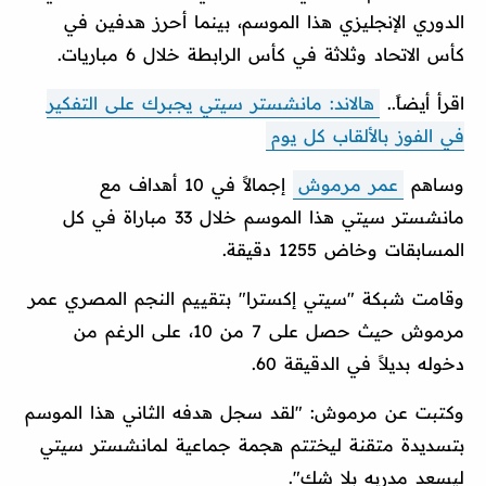
الدوري الإنجليزي هذا الموسم، بينما أحرز هدفين في
كأس الاتحاد وثلاثة في كأس الرابطة خلال 6 مباريات.
اقرأ أيضاً..
هالاند: مانشستر سيتي يجبرك على التفكير
في الفوز بالألقاب كل يوم
وساهم
عمر مرموش
إجمالاً في 10 أهداف مع
مانشستر سيتي هذا الموسم خلال 33 مباراة في كل
المسابقات وخاض 1255 دقيقة.
وقامت شبكة "سيتي إكسترا" بتقييم النجم المصري عمر
مرموش حيث حصل على 7 من 10، على الرغم من
دخوله بديلاً في الدقيقة 60.
وكتبت عن مرموش: "لقد سجل هدفه الثاني هذا الموسم
بتسديدة متقنة ليختتم هجمة جماعية لمانشستر سيتي
ليسعد مدربه بلا شك".