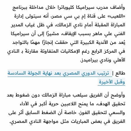
وأضاف مدرب سيراميكا كليوباترا خلال مداخلة ببرنامج
«اللعيب» على قناة إم بي سي مصر، أنه سيتولى إدارة
المباراة المقبلة أمام نادي الزمالك، في ظل غياب المدير
الفني علي ماهر بسبب الإيقاف، مشيرًا إلى أن سيراميكا
يُعد من الأندية الكبيرة التي حققت إنجازًا مهمًا بالتواجد
في المركز الرابع رغم الإمكانيات المتفاوتة مقارنةً بـ النادي
الأهلي ونادي بيراميدز.
طالع |
ترتيب الدوري المصري بعد نهاية الجولة السادسة
وقبل الأخيرة
وأوضح أن الفريق سيلعب مباراة الزمالك دون ضغوط بعد
تحقيق الهدف، ما يمنح اللاعبين حرية أكبر في الأداء
والسعي لتحقيق الفوز، خاصة أن الضغط السابق أثر على
الفريق في بعض المباريات مثل مواجهة النادي المصري.