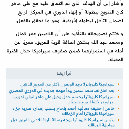
وأشار إلى أن الهدف الذي تم الاتفاق عليه مع علي ماهر
كان التتويج ببطولة أو إنهاء الدوري في المركز الرابع
لضمان التأهل لبطولة إفريقية، وهو ما تحقق بالفعل.
واختتم تصريحاته بالتأكيد على أن اللاعبين عمر كمال
ومحمد عبد الله يمثلان إضافة قوية للفريق، معربًا عن
أمله في استمرارهما ضمن صفوف سيراميكا خلال الفترة
المقبلة.
سيراميكا كليوباترا: نريد الوصول لأكثر من المربع الذهبي
بعد اعتزاله.. سعد سمير يبدأ مهمة جديدة في الدوري المصري
سيراميكا كليوباترا يحسم جدل رحيل علي ماهر لتولي تدريب
بيراميدز خلفا لـ يوريتشيتش
خاص | حقيقة معاقبة أحمد بلحاج بسبب إهداره ضربة جزاء
سيراميكا كليوباترا أمام الزمالك
رئيس سيراميكا كليوباترا يوجه رسالة نارية للاعبي الفريق قبل
مواجهة الزمالك