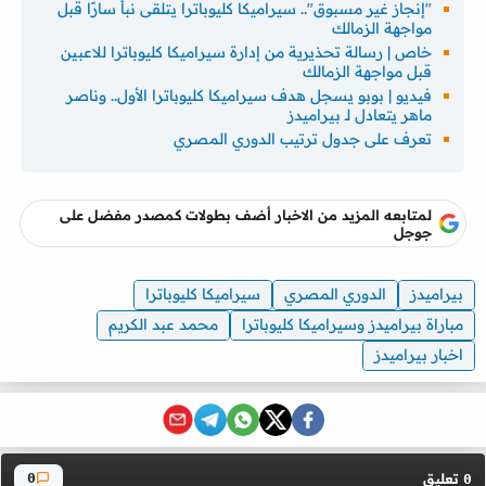
"إنجاز غير مسبوق".. سيراميكا كليوباترا يتلقى نبأ سارًا قبل
مواجهة الزمالك
خاص | رسالة تحذيرية من إدارة سيراميكا كليوباترا للاعبين
قبل مواجهة الزمالك
فيديو | بوبو يسجل هدف سيراميكا كليوباترا الأول.. وناصر
ماهر يتعادل لـ بيراميدز
تعرف على جدول ترتيب الدوري المصري
لمتابعه المزيد من الاخبار أضف بطولات كمصدر مفضل على
جوجل
بيراميدز
الدوري المصري
سيراميكا كليوباترا
مباراة بيراميدز وسيراميكا كليوباترا
محمد عبد الكريم
اخبار بيراميدز
تعليق
0
0