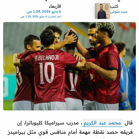
كتب
الأربعاء
سيد متولى
6 مايو 2026 ,1:04 ص
اخر تحديث
6 مايو 2026 ,1:18 ص
قال
محمد عبد الكريم
، مدرب سيراميكا كليوباترا، إن
فريقه حصد نقطة مهمة أمام منافس قوي مثل بيراميدز