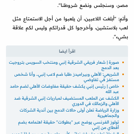
مصر، وسنجلس ونضع شروطنا".
وأتم: "أبلغت اللاعبين، أن يلعبوا من أجل الاستمتاع مثل
لعب بلاستشين، وأخرجوا كل قدراتكم وليس لكم علاقة
بشيء".
صورة | شعار فريقي الشرقية إنبي ومنتخب السويس بتروجيت
بعد الدمج
الشريعي: الأهلي وبيراميدز طلبا ضم لاعب إنبي.. وأنا شخص
مستفز في تفاوضي
خاص | رئيس إنبي يكشف حقيقة مفاوضات الأهلي لضم حامد
عبد الله
الكشف عن الملعب المستضيف لمباريات إنبي الشرقية ضد
الأهلي والزمالك في الدوري
وزارة الرياضة تعلن أولى حالات الدمج بين أندية الشركات
والجماهيرية
تولوز الفرنسي يوضح عبر "بطولات" حقيقة اهتمامه بضم
أقطاي من إنبي