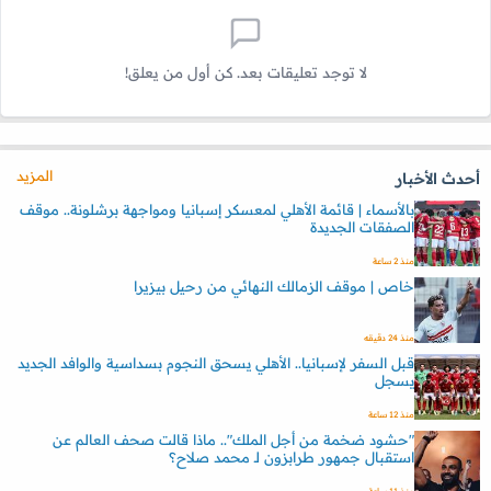
لا توجد تعليقات بعد. كن أول من يعلق!
المزيد
أحدث الأخبار
بالأسماء | قائمة الأهلي لمعسكر إسبانيا ومواجهة برشلونة.. موقف
الصفقات الجديدة
منذ 2 ساعة
خاص | موقف الزمالك النهائي من رحيل بيزيرا
منذ 24 دقيقه
قبل السفر لإسبانيا.. الأهلي يسحق النجوم بسداسية والوافد الجديد
يسجل
منذ 12 ساعة
"حشود ضخمة من أجل الملك".. ماذا قالت صحف العالم عن
استقبال جمهور طرابزون لـ محمد صلاح؟