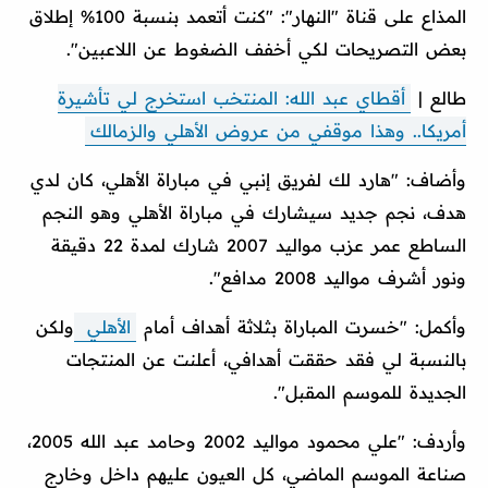
المذاع على قناة "النهار": "كنت أتعمد بنسبة 100% إطلاق
بعض التصريحات لكي أخفف الضغوط عن اللاعبين".
طالع |
أقطاي عبد الله: المنتخب استخرج لي تأشيرة
أمريكا.. وهذا موقفي من عروض الأهلي والزمالك
وأضاف: "هارد لك لفريق إنبي في مباراة الأهلي، كان لدي
هدف، نجم جديد سيشارك في مباراة الأهلي وهو النجم
الساطع عمر عزب مواليد 2007 شارك لمدة 22 دقيقة
ونور أشرف مواليد 2008 مدافع".
وأكمل: "خسرت المباراة بثلاثة أهداف أمام
الأهلي
ولكن
بالنسبة لي فقد حققت أهدافي، أعلنت عن المنتجات
الجديدة للموسم المقبل".
وأردف: "علي محمود مواليد 2002 وحامد عبد الله 2005،
صناعة الموسم الماضي، كل العيون عليهم داخل وخارج