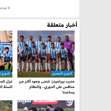
لا توجد
أخبار متعلقة
الدوري المصري
الدوري 
مدرب بيراميدز: نتمنى وجود أكثر من
غزل الم
منافس على الدوري.. والنظام
الستة ال
يساعدنا