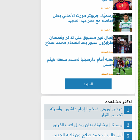
منذ 6 ساعة
رسميًا.. جرويتر فورت الألماني يعلن
تعاقده مع عمر عبد المجيد
منذ 6 ساعة
إقبال غير مسبوق على تذاكر وقمصان
طرابزون سبور بعد انضمام محمد صلاح
منذ 6 ساعة
عقبة أمام مارسيليا لحسم صفقة هيثم
حسن
منذ 6 ساعة
المزيد
الاكثر مشاهدة
عرض أوروبي ضخم لـ إمام عاشور.. وأسرته
تحسم القرار
رسميًا | برشلونة يعلن رحيل لاعب الفريق
أول طلب لـ محمد صلاح من ناديه الجديد..