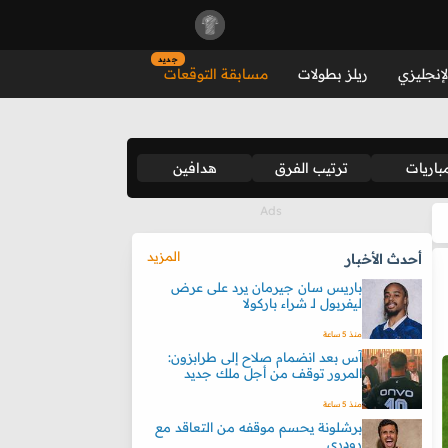
جديد
لإنجليزي
ريلز بطولات
مسابقة التوقعات
باريات
ترتيب الفرق
هدافين
المزيد
أحدث الأخبار
باريس سان جيرمان يرد على عرض
ليفربول لـ شراء باركولا
منذ 5 ساعة
آس بعد انضمام صلاح إلى طرابزون:
المرور توقف من أجل ملك جديد
منذ 5 ساعة
برشلونة يحسم موقفه من التعاقد مع
رودري