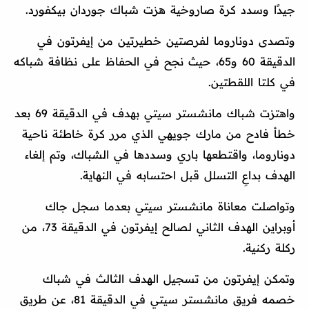
جيدًا وسدد كرة صاروخية هزت شباك جوردان بيكفورد.
وتصدى دوناروما لفرصتين خطيرتين من إيفرتون في
الدقيقة 60 و65، حيث نجح في الحفاظ على نظافة شباكه
في كلتا اللقطتين.
واهتزت شباك مانشستر سيتي بهدف في الدقيقة 69 بعد
خطأ فادح من مارك جويهي الذي مرر كرة خاطئة ناحية
دوناروما، واقتطعها باري وسددها في الشباك، وتم إلغاء
الهدف بداعِ التسلل قبل احتسابه في النهاية.
وتواصلت معاناة مانشستر سيتي بعدما سجل جاك
أوبراين الهدف الثاني لصالح إيفرتون في الدقيقة 73، من
ركلة ركنية.
وتمكن إيفرتون من تسجيل الهدف الثالث في شباك
خصمه فريق مانشستر سيتي في الدقيقة 81، عن طريق