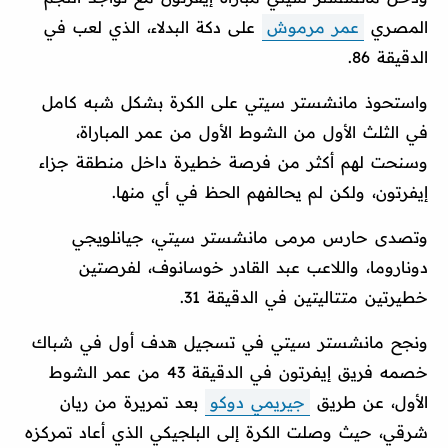
المصري
عمر مرموش
على دكة البدلاء، الذي لعب في
الدقيقة 86.
واستحوذ مانشستر سيتي على الكرة بشكل شبه كامل
في الثلث الأول من الشوط الأول من عمر المباراة،
وسنحت لهم أكثر من فرصة خطيرة داخل منطقة جزاء
إيفرتون، ولكن لم يحالفهم الحظ في أي منها.
وتصدى حارس مرمى مانشستر سيتي، جيانلويجي
دوناروما، واللاعب عبد القادر خوسانوف، لفرصتين
خطيرتين متتاليتين في الدقيقة 31.
ونجح مانشستر سيتي في تسجيل هدف أول في شباك
خصمه فريق إيفرتون في الدقيقة 43 من عمر الشوط
الأول، عن طريق
جيريمي دوكو
بعد تمريرة من ريان
شرقي، حيث وصلت الكرة إلى البلجيكي الذي أعاد تمركزه