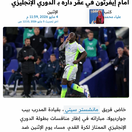
أمام إيفرتون في عقر داره بـ الدوري الإنجليزي
كتب
الإثنين
علياء محمد
4 مايو 2026 ,11:59 م
اخر تحديث
5 مايو 2026 ,12:10 ص
خاض فريق
مانشستر سيتي
، بقيادة المدرب بيب
جوارديولا، مباراته في إطار منافسات بطولة الدوري
الإنجليزي الممتاز لكرة القدم، مساء يوم الإثنين ضد