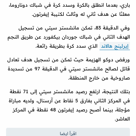
باري، بعدما انطلق بالكرة وسدد كرة في شباك دوناروما،
معلنًا عن هدف ثاني له وثالث لكتيبة إيفرتون.
وفي الدقيقة 83، تمكن مانشستر سيتي من تسجيل
الهدف الثاني في شباك جوردان بيكفورد عن طريق النجم
إيرلينج هالاند
الذي سدد كرة بطريقة رائعة.
ورفض دوكو الهزيمة حيث تمكن من تسجيل هدف تعادل
قاتل لصالح مانشستر سيتي في الدقيقة 97 من تسديدة
صاروخية من خارج المنطقة.
بتلك النتيجة، ارتفع رصيد مانشستر سيتي إلى 71 نقطة
في المركز الثاني بفارق 5 نقاط عن آرسنال، ولديه مباراة
مؤجلة، بينما أصبح رصيد إيفرتون 48 نقطة في المركز
العاشر.