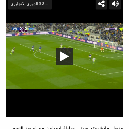
ودخل مانشستر سيتي مباراة إيفرتون مع تواجد النجم