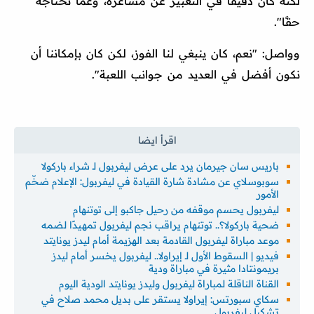
لكنه كان دقيقًا في التعبير عن مشاعره، وعما نحتاجه
حقًا".
وواصل: "نعم، كان ينبغي لنا الفوز، لكن كان بإمكاننا أن
نكون أفضل في العديد من جوانب اللعبة".
باريس سان جيرمان يرد على عرض ليفربول لـ شراء باركولا
سوبوسلاي عن مشادة شارة القيادة في ليفربول: الإعلام ضخّم
الأمور
ليفربول يحسم موقفه من رحيل جاكبو إلى توتنهام
ضحية باركولا؟.. توتنهام يراقب نجم ليفربول تمهيدًا لضمه
موعد مباراة ليفربول القادمة بعد الهزيمة أمام ليدز يونايتد
فيديو | السقوط الأول لـ إيراولا.. ليفربول يخسر أمام ليدز
بريمونتادا مثيرة في مباراة ودية
القناة الناقلة لمباراة ليفربول وليدز يونايتد الودية اليوم
سكاي سبورتس: إيراولا يستقر على بديل محمد صلاح في
تشكيل ليفربول