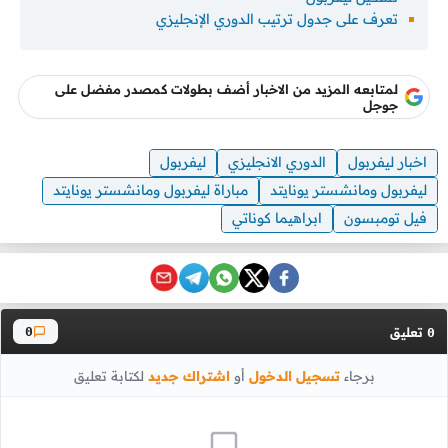
تعرف على جدول ترتيب الدوري الإنجليزي
لمتابعه المزيد من الاخبار أضف بطولات كمصدر مفضل على
جوجل
اخبار ليفربول
الدوري الانجليزي
ليفربول
ليفربول ومانشستر يونايتد
مباراة ليفربول ومانشستر يونايتد
فيل تومبسون
ابراهيما كوناتي
تعليق
0
0
برجاء
تسجيل الدخول
أو
اشتراك جديد
لكتابة تعليق