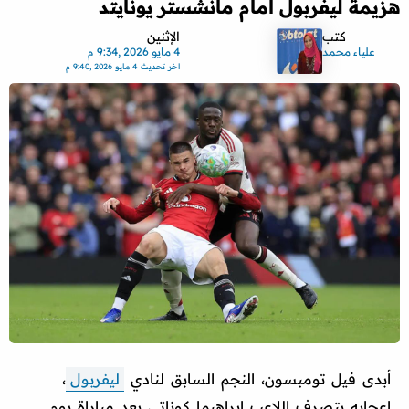
هزيمة ليفربول أمام مانشستر يونايتد
كتب
الإثنين
علياء محمد
4 مايو 2026 ,9:34 م
اخر تحديث
4 مايو 2026 ,9:40 م
أبدى فيل تومبسون، النجم السابق لنادي
ليفربول
،
إعجابه بتصرف اللاعب إبراهيما كوناتي بعد مباراة يوم