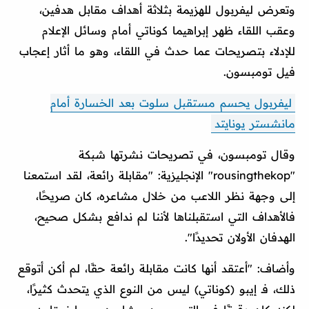
وتعرض ليفربول للهزيمة بثلاثة أهداف مقابل هدفين،
وعقب اللقاء ظهر إبراهيما كوناتي أمام وسائل الإعلام
للإدلاء بتصريحات عما حدث في اللقاء، وهو ما أثار إعجاب
فيل تومبسون.
ليفربول يحسم مستقبل سلوت بعد الخسارة أمام
مانشستر يونايتد
وقال تومبسون، في تصريحات نشرتها شبكة
"rousingthekop" الإنجليزية: "مقابلة رائعة، لقد استمعنا
إلى وجهة نظر اللاعب من خلال مشاعره، كان صريحًا،
فالأهداف التي استقبلناها لأننا لم ندافع بشكل صحيح،
الهدفان الأولان تحديدًا".
وأضاف: "أعتقد أنها كانت مقابلة رائعة حقًا، لم أكن أتوقع
ذلك، فـ إيبو (كوناتي) ليس من النوع الذي يتحدث كثيرًا،