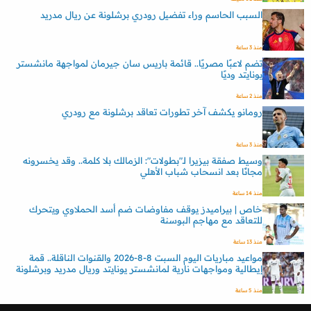
السبب الحاسم وراء تفضيل رودري برشلونة عن ريال مدريد
منذ 3 ساعة
تضم لاعبًا مصريًا.. قائمة باريس سان جيرمان لمواجهة مانشستر
يونايتد وديًا
منذ 2 ساعة
رومانو يكشف آخر تطورات تعاقد برشلونة مع رودري
منذ 3 ساعة
وسيط صفقة بيزيرا لـ"بطولات": الزمالك بلا كلمة.. وقد يخسرونه
مجانًا بعد انسحاب شباب الأهلي
منذ 14 ساعة
خاص | بيراميدز يوقف مفاوضات ضم أسد الحملاوي ويتحرك
للتعاقد مع مهاجم البوسنة
منذ 13 ساعة
مواعيد مباريات اليوم السبت 8-8-2026 والقنوات الناقلة.. قمة
إيطالية ومواجهات نارية لمانشستر يونايتد وريال مدريد وبرشلونة
منذ 5 ساعة