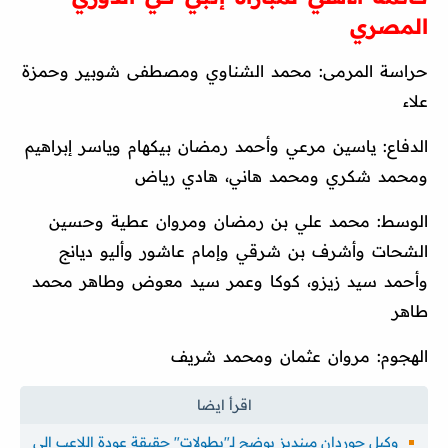
المصري
حراسة المرمى: محمد الشناوي ومصطفى شوبير وحمزة
علاء
الدفاع: ياسين مرعي وأحمد رمضان بيكهام وياسر إبراهيم
ومحمد شكري ومحمد هاني، هادي رياض
الوسط: محمد علي بن رمضان ومروان عطية وحسين
الشحات وأشرف بن شرقي وإمام عاشور وأليو ديانج
وأحمد سيد زيزو، كوكا وعمر سيد معوض وطاهر محمد
طاهر
الهجوم: مروان عثمان ومحمد شريف
وكيل جوردان مينديز يوضح لـ"بطولات" حقيقة عودة اللاعب إلى