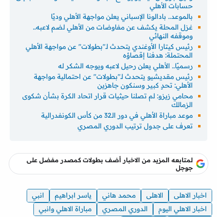
حسابات الأهلي
بالموعد.. بادالونا الإسباني يعلن مواجهة الأهلي وديًا
غزل المحلة يكشف عن مفاوضات من الأهلي لضم لاعبه..
وموقفه النهائي
رئيس كيتارا الأوغندي يتحدث لـ"بطولات" عن مواجهة الأهلي
المحتملة: هدفنا إقصاؤه
رسميًا.. الأهلي يعلن رحيل لاعبه ويوجه الشكر له
رئيس مقديشيو يتحدث لـ"بطولات" عن احتمالية مواجهة
الأهلي: تحدٍ كبير وسنكون جاهزين
محامي زيزو: لم تصلنا حيثيات قرار اتحاد الكرة بشأن شكوى
الزمالك
موعد مباراة الأهلي في دور الـ32 من كأس الكونفدرالية
تعرف على جدول ترتيب الدوري المصري
لمتابعه المزيد من الاخبار أضف بطولات كمصدر مفضل على
جوجل
اخبار الاهلى
الاهلى
محمد هاني
ياسر ابراهيم
انبي
اخبار الاهلي اليوم
الدوري المصري
مباراة الاهلي وانبي