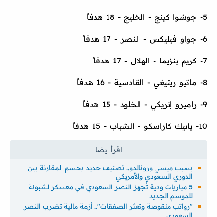
5- جوشوا كينج - الخليج - 18 هدفاً
6- جواو فيليكس - النصر - 17 هدفاً
7- كريم بنزيما - الهلال - 17 هدفاً
8- ماتيو ريتيغي - القادسية - 16 هدفاً
9- راميرو إنريكي - الخلود - 15 هدفاً
10- يانيك كاراسكو - الشباب - 15 هدفاً
بسبب ميسي ورونالدو.. تصنيف جديد يحسم المقارنة بين
الدوري السعودي والأمريكي
5 مباريات ودية تُجهز النصر السعودي في معسكر لشبونة
للموسم الجديد
"رواتب منقوصة وتعثر الصفقات".. أزمة مالية تضرب النصر
السعودي