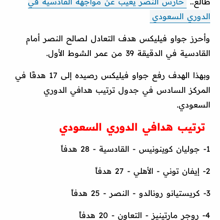
طالع..
حارس النصر يغيب عن مواجهة القادسية في
الدوري السعودي
وأحرز جواو فيليكس هدف التعادل لصالح النصر أمام
القادسية في الدقيقة 39 من عمر الشوط الأول.
وبهذا الهدف رفع جواو فيليكس رصيده إلى 17 هدفًا في
المركز السادس في جدول ترتيب هدافي الدوري
السعودي.
ترتيب هدافي الدوري السعودي
1- جوليان كوينونيس - القادسية - 28 هدفاً
2- إيفان توني - الأهلي - 27 هدفاً
3- كريستيانو رونالدو - النصر - 25 هدفاً
4- روجر مارتينيز - التعاون - 20 هدفاً