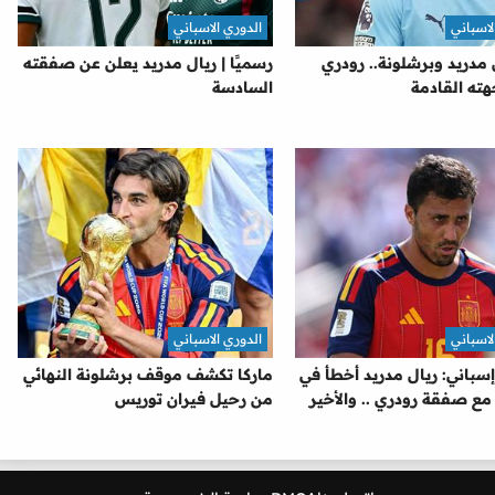
لاسباني
الدوري الاسباني
 مدريد وبرشلونة.. رودري
رسميًا | ريال مدريد يعلن عن صفقته
ته القادمة
السادسة
لاسباني
الدوري الاسباني
باني: ريال مدريد أخطأ في
ماركا تكشف موقف برشلونة النهائي
مع صفقة رودري .. والأخير
من رحيل فيران توريس