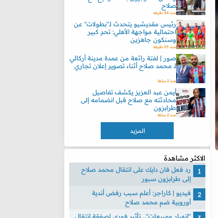
صلاح
منذ 44 دقيقه
رئيس مقديشيو يتحدث لـ"بطولات" عن
احتمالية مواجهة الأهلي: تحدٍ كبير
وسنكون جاهزين
منذ 55 دقيقه
صور | لفتة رائعة من عمدة مدينة أركالي
لـ محمد صلاح أثناء تصوير إعلان تجاري
منذ 2 ساعة
أيمن عبد العزيز يكشف تفاصيل
محادثته مع صلاح قبل انضمامه إلى
طرابزون
منذ 2 ساعة
المزيد
الاكثر مشاهدة
رد فعل فان دايك على انتقال محمد صلاح
إلى طرابزون سبور
فيديو | كاراجر: أعلم سبب رفض أندية
أوروبية ضم محمد صلاح
"انهيار ومبيعات".. تأثير فوري لصفقة انتقال