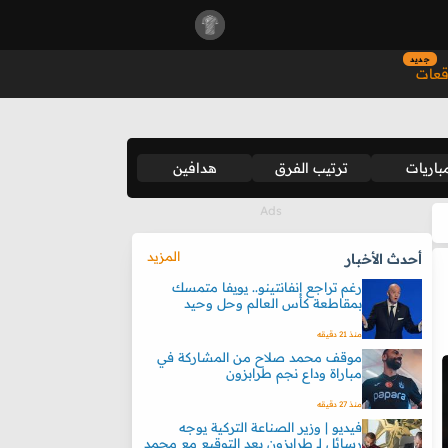
جديد
قعات
باريات
ترتيب الفرق
هدافين
المزيد
أحدث الأخبار
رغم تراجع إنفانتينو.. يويفا متمسك
بمقاطعة كأس العالم وحل وحيد
منذ 21 دقيقه
موقف محمد صلاح من المشاركة في
مباراة وداع نجم طرابزون
منذ 27 دقيقه
فيديو | وزير الصناعة التركية يوجه
رسائل لـ طرابزون بعد التوقيع مع محمد