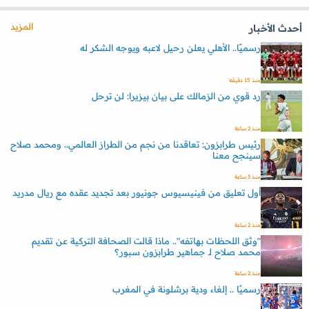
المزيد
أحدث الأخبار
رسميًا.. الأهلي يعلن رحيل لاعبه ويوجه الشكر له
منذ 15 دقيقه
رد قوي من الزمالك على بيان بيزيرا: لن ترحل
منذ 2 ساعة
رئيس طرابزون: تعاقدنا من نجم من الطراز العالمي.. ومحمد صلاح
سينجح معنا
منذ 3 ساعة
أول تعليق من فينيسيوس جونيور بعد تجديد عقده مع ريال مدريد
منذ 2 ساعة
"وثق اللحظات بهاتفه".. ماذا قالت الصحافة التركية عن تقديم
محمد صلاح لـ جماهير طرابزون سبور؟
منذ 2 ساعة
رسميًا .. إلغاء ودية برشلونة في المغرب