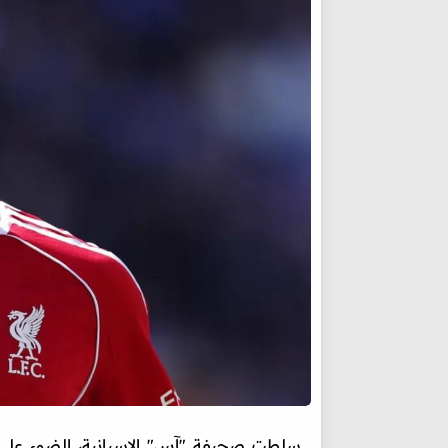
سلطت صحيفة "آس" الإسبانية، الضوء على