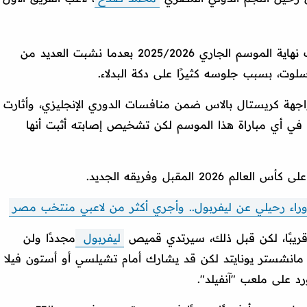
وأعلن محمد صلاح رحيله عن ليفربول عقب نهاية الموسم الجاري 2025/2026 بعدما نشبت العديد من
سلوت، بسبب جلوسه كثيرًا على دكة البدلاء.
هة كريستال بالاس ضمن منافسات الدوري الإنجليزي، وأثارت
في أي مباراة هذا الموسم لكن تشخيص إصابته أثبت أنها
 المقبل وفريقه الجديد.
راء رحيلي عن ليفربول.. وأجري أكثر من لاعبي منتخب مصر
قريبًا، لكن قبل ذلك، سيرتدي قميص
ليفربول
مجددًا ولن
م مانشستر يونايتد لكن قد يشارك أمام تشيلسي أو أستون فيلا
ورد على ملعب "آنفيلد".