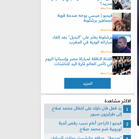
مدريد؟
منذ 2 ساعة
فيديو | ميسي يوجه صدمة قوية
لجماهير برشلونة
منذ 2 ساعة
برشلونة يعثر على "البديل" بعد إلغاء
مباراته الودية في المغرب
منذ 2 ساعة
القناة الناقلة لمباراة مصر وإسبانيا اليوم
في كأس العالم لكرة اليد للناشئات
منذ 3 ساعة
المزيد
الاكثر مشاهدة
رد فعل فان دايك على انتقال محمد صلاح
إلى طرابزون سبور
فيديو | كاراجر: أعلم سبب رفض أندية
أوروبية ضم محمد صلاح
"صدمة".. مدافع مانشستر يونايتد السابق: