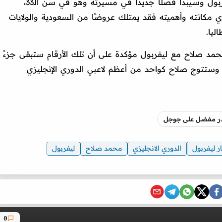
وذكرت أن صلاح سيغادر كأحد أساطير ليفربول وسيبدأ فصلًا جديدًا في مسيرته وهو في سن الـ33،
ي مكانته وأهميته فقد يمتلك عروضًا من السعودية والولايات
ليا.
 محمد صلاح مع ليفربول مؤكدة على أن تلك الأرقام ستبقى جزءً
 وستتوج صلاح كواحد من أعظم لاعبي الدوري الإنجليزي
صدر مفضل على جوجل
ر ليفربول
الدوري الانجليزي
محمد صلاح
ليفربول
0