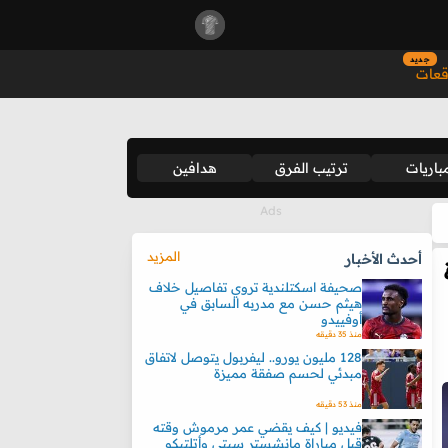
جديد
قعات
باريات
ترتيب الفرق
هدافين
المزيد
أحدث الأخبار
صحيفة اسكتلندية تروي تفاصيل خلاف
هيثم حسن مع مدربه السابق في
أوفييدو
منذ 35 دقيقه
128 مليون يورو.. ليفربول يتوصل لاتفاق
مبدئي لحسم صفقة مميزة
منذ 53 دقيقه
فيديو | كيف يقضي عمر مرموش وقته
قبل مباراة مانشستر سيتي وأتلتيكو