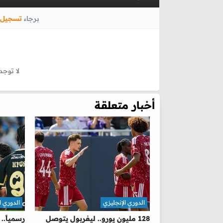
برجاء
تسجيل 
لا توجد
أخبار متعلقة
الدوري الإنجليزي
الدوري ا
128 مليون يورو.. ليفربول يتوصل
رسمياً..