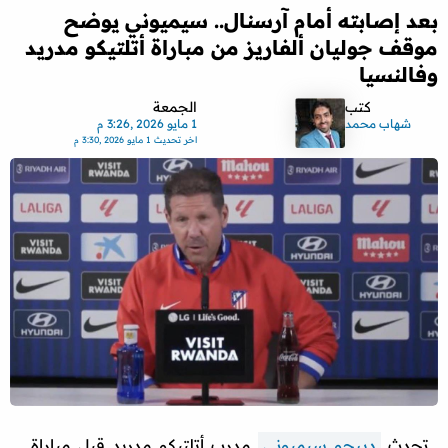
بعد إصابته أمام آرسنال.. سيميوني يوضح
موقف جوليان ألفاريز من مباراة أتلتيكو مدريد
وفالنسيا
كتب
الجمعة
شهاب محمد
1 مايو 2026 ,3:26 م
اخر تحديث
1 مايو 2026 ,3:30 م
تحدث
دييجو سيميوني
مدرب أتلتيكو مدريد قبل مباراة