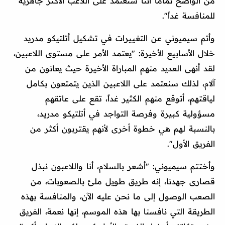
من الواضح تماماً أننا سنعتمد على اللاعب الأكثر جاهزية
للمنافسة غداً".
وأتم سيميوني عن التغييرات في تشكيل أتلتيكو مدريد
خلال الأسابيع الأخيرة: "يعتمد الأمر على مستوى اللاعبين،
لقد أنهى العديد منهم المباراة الأخيرة حيث يعانون من
آلام، لذلك سنعتمد على اللاعبين الذين يتمتعون بكامل
لياقتهم، أتوقع منهم الكثير غداً، تقع على عاتقهم
مسؤولية كبيرة وفرصة التواجد في أتلتيكو مدريد،
بالنسبة لهم هي خطوة أخرى لأنهم يقتربون أكثر من
الفريق الأول".
وأختتم سيميوني: "أشعر بالسلام، أنا واللاعبون نبذل
قصارى جهدنا، إنه طريق طويل ملئ بالصعوبات، من
الصعب الوصول إلى ما نحن عليه الآن، والمنافسة بهذه
الطريقة التي نافسنا بها هذه الموسم، إنها نعمة، الفريق