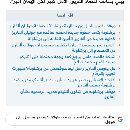
يبني بتكاتف أعضاء الفريق، الأمل كبير لكن الإيمان أكبر".
موقف لامين يامال من مطاردة برشلونة لـ صفقة جوليان ألفاريز
برشلونة يتخذ خطوة جديدة لحسم تعاقده مع جوليان ألفاريز
خطوة جديدة من ألفاريز لتأمين انتقاله إلى برشلونة
"التمرد غير مستبعد".. ماركا تكشف مستجدات موقف ألفاريز
من الانضمام إلى برشلونة
شبكة عالمية: عامل يرجح كفة وجهة محتملة على أتلتيكو
مدريد لضم محمد صلاح
هل يعوض ألفاريز رحيل ليفاندوفسكي عن برشلونة؟ سبورت
تجيب بالأرقام
الاتحاد الإسباني يصدر قراره بشأن شكوى أتلتيكو مدريد ضد
برشلونة بسبب ألفاريز
موقف برشلونة من شكوى أتلتيكو مدريد الرسمية بشأن
الفاريز
لمتابعه المزيد من الاخبار أضف بطولات كمصدر مفضل على
جوجل