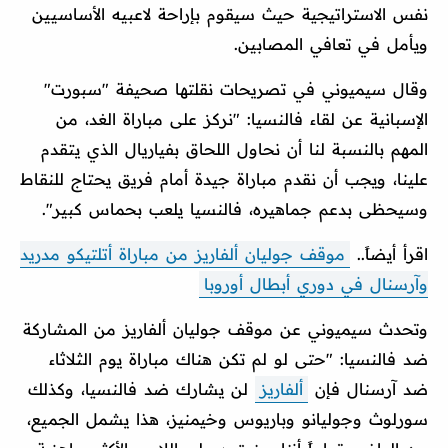
نفس الاستراتيجية حيث سيقوم بإراحة لاعبيه الأساسيين
ويأمل في تعافي المصابين.
وقال سيميوني في تصريحات نقلتها صحيفة "سبورت"
الإسبانية عن لقاء فالنسيا: "نركز على مباراة الغد، من
المهم بالنسبة لنا أن نحاول اللحاق بفياريال الذي يتقدم
علينا، ويجب أن نقدم مباراة جيدة أمام فريق يحتاج للنقاط
وسيحظى بدعم جماهيره، فالنسيا يلعب بحماس كبير".
اقرأ أيضاً..
موقف جوليان ألفاريز من مباراة أتلتيكو مدريد
وآرسنال في دوري أبطال أوروبا
وتحدث سيميوني عن موقف جوليان ألفاريز من المشاركة
ضد فالنسيا: "حتى لو لم تكن هناك مباراة يوم الثلاثاء
ضد آرسنال فإن
ألفاريز
لن يشارك ضد فالنسيا، وكذلك
سورلوث وجوليانو وباريوس وخيمنيز، هذا يشمل الجميع،