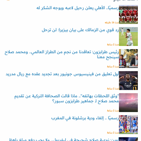
رسميًا.. الأهلي يعلن رحيل لاعبه ويوجه الشكر له
منذ 16 دقيقه
رد قوي من الزمالك على بيان بيزيرا: لن ترحل
منذ 2 ساعة
رئيس طرابزون: تعاقدنا من نجم من الطراز العالمي.. ومحمد صلاح
سينجح معنا
منذ 3 ساعة
أول تعليق من فينيسيوس جونيور بعد تجديد عقده مع ريال مدريد
منذ 2 ساعة
"وثق اللحظات بهاتفه".. ماذا قالت الصحافة التركية عن تقديم
محمد صلاح لـ جماهير طرابزون سبور؟
منذ 2 ساعة
رسميًا .. إلغاء ودية برشلونة في المغرب
منذ 2 ساعة
أوين: نوعية صلاح شحيحة في ليفربول.. ولا يجب دفع مبلغ باهظ