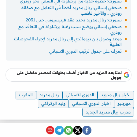
سبورت: خطوة جدية من برشلونة في السعي نحو رودري
صحفي إسباني: ريال مدريد أخطأ في التعامل مع صفقة
رودري .. والأخير غاضب
سبورت: ريال مدريد يجدد عقد فينيسيوس حتى 2031
صحفي إسباني يوضح سبب رغبة برشلونة في التعاقد مع
رودري
موعد وصول يان ديوماندي إلى ريال مدريد لإجراء الفحوصات
الطبية
تعرف على جدول ترتيب الدوري الاسباني
لمتابعه المزيد من الاخبار أضف بطولات كمصدر مفضل على
جوجل
اخبار ريال مدريد
الدوري الاسباني
ريال مدريد
المغرب
مورينيو
اخبار الدوري الاسباني
وليد الركراكي
مدرب ريال مدريد الجديد